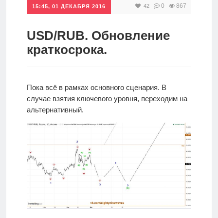
0
867
42
15:45, 01 ДЕКАБРЯ 2016
Инвестиции
Рунет
USD/RUB. Обновление
краткосрока.
Дивиденды
Волновой
Пока всё в рамках основного сценария. В
анализ
случае взятия ключевого уровня, переходим на
альтернативный.
Видео
Сделано
в России
Рунет