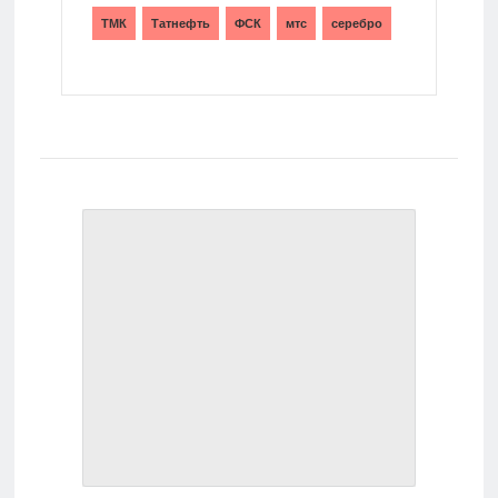
ТМК
Татнефть
ФСК
мтс
серебро