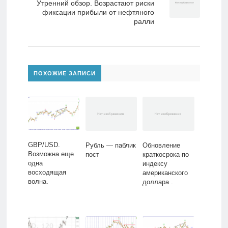
Утренний обзор. Возрастают риски
фиксации прибыли от нефтяного
ралли
ПОХОЖИЕ ЗАПИСИ
GBP/USD.
Рубль — паблик
Обновление
Возможна еще
пост
краткосрока по
одна
индексу
восходящая
американского
волна.
доллара .