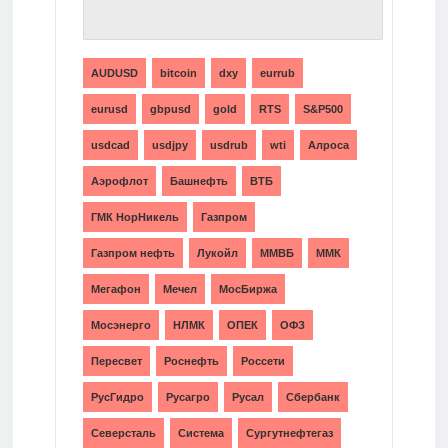
ТЕГИ
AUDUSD
bitcoin
dxy
eurrub
eurusd
gbpusd
gold
RTS
S&P500
usdcad
usdjpy
usdrub
wti
Алроса
Аэрофлот
Башнефть
ВТБ
ГМК НорНикель
Газпром
Газпром нефть
Лукойл
ММВБ
ММК
Мегафон
Мечел
МосБиржа
Мосэнерго
НЛМК
ОПЕК
ОФЗ
Пересвет
Роснефть
Россети
РусГидро
Русагро
Русал
Сбербанк
Северсталь
Система
Сургутнефтегаз