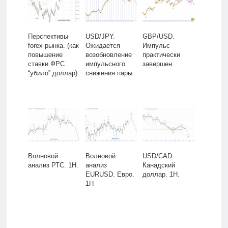
Перспективы
USD/JPY.
GBP/USD.
forex рынка. (как
Ожидается
Импульс
повышение
возобновление
практически
ставки ФРС
импульсного
завершен.
“убило” доллар)
снижения пары.
Волновой
Волновой
USD/CAD.
анализ РТС. 1H.
анализ
Канадский
EURUSD. Евро.
доллар. 1H.
1H