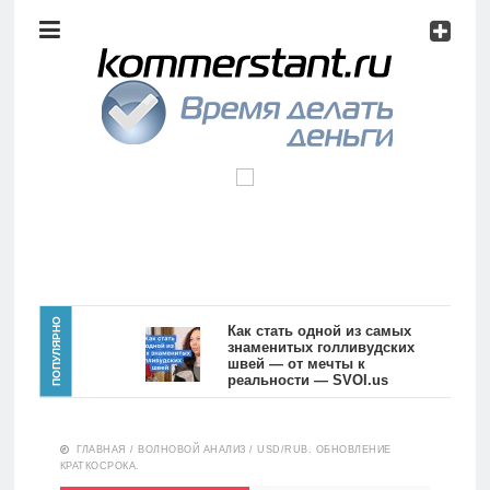
Аналитика
Инвестиции
Дивиденды
Волновой
анализ
Главная
ПОПУЛЯРНО
Как стать одной из самых
знаменитых голливудских
швей — от мечты к
Новости
Видео
реальности — SVOI.us
10552
Аналитика
ГЛАВНАЯ
/
ВОЛНОВОЙ АНАЛИЗ
/
USD/RUB. ОБНОВЛЕНИЕ
Сделано
КРАТКОСРОКА.
в России