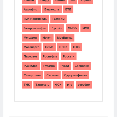
Аэрофлот
Башнефть
ВТБ
ГМК НорНикель
Газпром
Газпром нефть
Лукойл
ММВБ
ММК
Мегафон
Мечел
МосБиржа
Мосэнерго
НЛМК
ОПЕК
ОФЗ
Пересвет
Роснефть
Россети
РусГидро
Русагро
Русал
Сбербанк
Северсталь
Система
Сургутнефтегаз
ТМК
Татнефть
ФСК
мтс
серебро