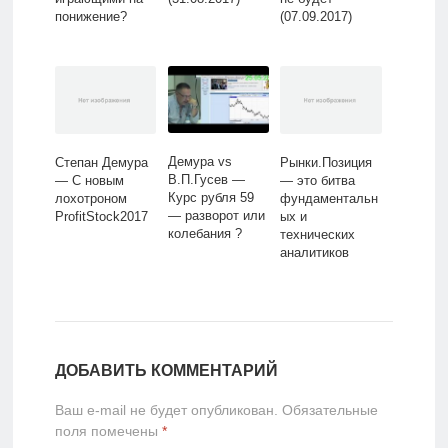
понижение?
(07.09.2017)
Демура vs
Степан Демура
Рынки.Позиция
В.П.Гусев —
— С новым
— это битва
Курс рубля 59
лохотроном
фундаментальн
— разворот или
ProfitStock2017
ых и
колебания ?
технических
аналитиков
ДОБАВИТЬ КОММЕНТАРИЙ
Ваш e-mail не будет опубликован.
Обязательные
поля помечены
*