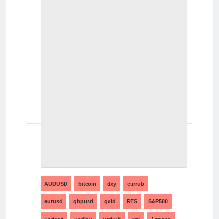
ТЕГИ
AUDUSD
bitcoin
dxy
eurrub
eurusd
gbpusd
gold
RTS
S&P500
usdcad
usdjpy
usdrub
wti
Алроса