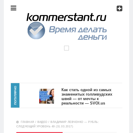
Аналитика
Инвестиции
Дивиденды
Волновой
анализ
Главная
ПОПУЛЯРНО
Как стать одной из самых
знаменитых голливудских
швей — от мечты к
Новости
Видео
реальности — SVOI.us
10554
Аналитика
ГЛАВНАЯ
/
ВИДЕО
/
ВЛАДИМИР ЛЕВЧЕНКО — РУБЛЬ:
Сделано
СЛЕДУЮЩИЙ УРОВЕНЬ 49 (31.03.2017)
в России