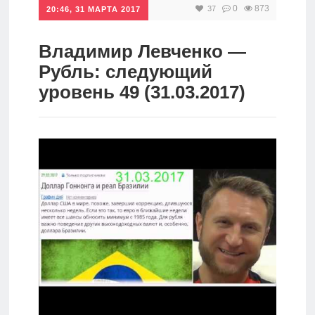
0
873
37
20:46, 31 МАРТА 2017
Инвестиции
Рунет
Владимир Левченко —
Рубль: следующий
Дивиденды
уровень 49 (31.03.2017)
Волновой
анализ
Видео
Сделано
в России
Рунет