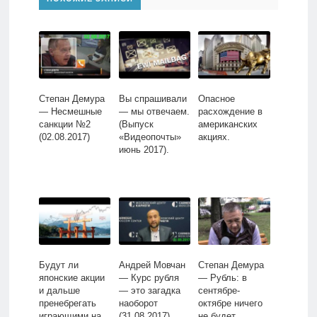
Степан Демура
Вы спрашивали
Опасное
— Несмешные
— мы отвечаем.
расхождение в
санкции №2
(Выпуск
американских
(02.08.2017)
«Видеопочты»
акциях.
июнь 2017).
Будут ли
Андрей Мовчан
Степан Демура
японские акции
— Курс рубля
— Рубль: в
и дальше
— это загадка
сентябре-
пренебрегать
наоборот
октябре ничего
играющими на
(31.08.2017)
не будет