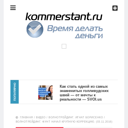
Аналитика
Инвестиции
Дивиденды
Волновой
анализ
Главная
ПОПУЛЯРНО
Как стать одной из самых
знаменитых голливудских
швей — от мечты к
Новости
Видео
реальности — SVOI.us
10551
Аналитика
ГЛАВНАЯ
/
ВИДЕО
/
ВОЛНОТРЕЙДИНГ. ИГНАТ БОРИСЕНКО
/
Сделано
ВОЛНОТРЕЙДИНГ. ФУНТ НАЧАЛ КРУПНУЮ КОРРЕКЦИЮ. (03.11.2016)
в России