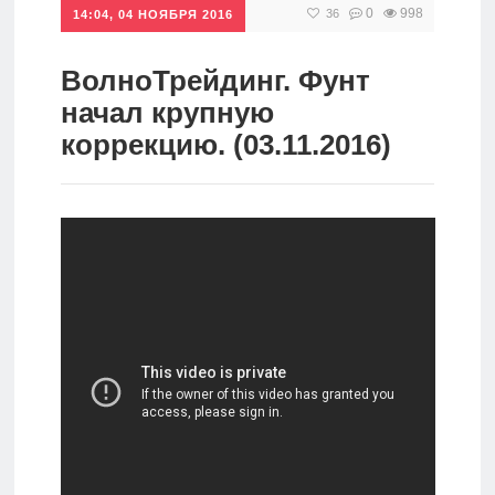
0
998
36
14:04, 04 НОЯБРЯ 2016
Инвестиции
Рунет
ВолноТрейдинг. Фунт
начал крупную
Дивиденды
коррекцию. (03.11.2016)
Волновой
анализ
Видео
Сделано
в России
Рунет