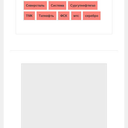
Северсталь
Система
Сургутнефтегаз
ТМК
Татнефть
ФСК
мтс
серебро