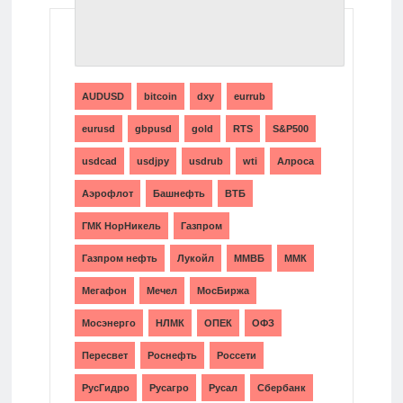
ТЕГИ
AUDUSD
bitcoin
dxy
eurrub
eurusd
gbpusd
gold
RTS
S&P500
usdcad
usdjpy
usdrub
wti
Алроса
Аэрофлот
Башнефть
ВТБ
ГМК НорНикель
Газпром
Газпром нефть
Лукойл
ММВБ
ММК
Мегафон
Мечел
МосБиржа
Мосэнерго
НЛМК
ОПЕК
ОФЗ
Пересвет
Роснефть
Россети
РусГидро
Русагро
Русал
Сбербанк