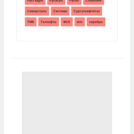
РусГидро
Русагро
Русал
Сбербанк
Северсталь
Система
Сургутнефтегаз
ТМК
Татнефть
ФСК
мтс
серебро