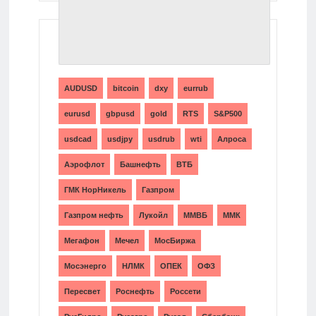
ТЕГИ
AUDUSD
bitcoin
dxy
eurrub
eurusd
gbpusd
gold
RTS
S&P500
usdcad
usdjpy
usdrub
wti
Алроса
Аэрофлот
Башнефть
ВТБ
ГМК НорНикель
Газпром
Газпром нефть
Лукойл
ММВБ
ММК
Мегафон
Мечел
МосБиржа
Мосэнерго
НЛМК
ОПЕК
ОФЗ
Пересвет
Роснефть
Россети