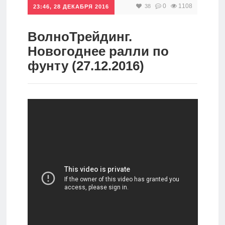
0
1108
38
23:46, 28 ДЕКАБРЯ 2016
Инвестиции
Рунет
ВолноТрейдинг.
Новогоднее ралли по
Дивиденды
фунту (27.12.2016)
Волновой
анализ
Видео
Сделано
в России
Рунет