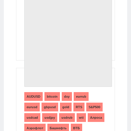
ТЕГИ
AUDUSD
bitcoin
dxy
eurrub
eurusd
gbpusd
gold
RTS
S&P500
usdcad
usdjpy
usdrub
wti
Алроса
Аэрофлот
Башнефть
ВТБ