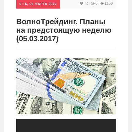
0
1156
40
0:16, 06 МАРТА 2017
Инвестиции
Рунет
ВолноТрейдинг. Планы
на предстоящую неделю
Дивиденды
(05.03.2017)
Волновой
анализ
Видео
Сделано
в России
Рунет