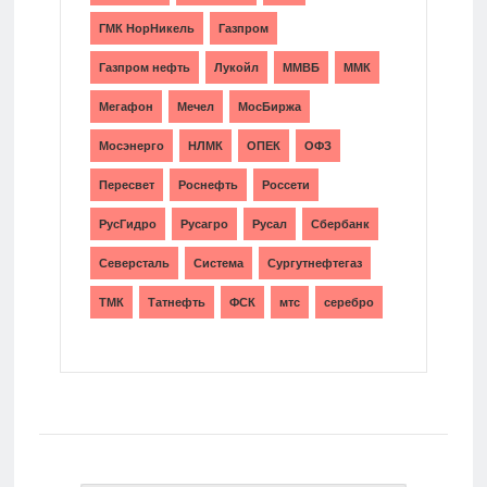
ГМК НорНикель
Газпром
Газпром нефть
Лукойл
ММВБ
ММК
Мегафон
Мечел
МосБиржа
Мосэнерго
НЛМК
ОПЕК
ОФЗ
Пересвет
Роснефть
Россети
РусГидро
Русагро
Русал
Сбербанк
Северсталь
Система
Сургутнефтегаз
ТМК
Татнефть
ФСК
мтс
серебро