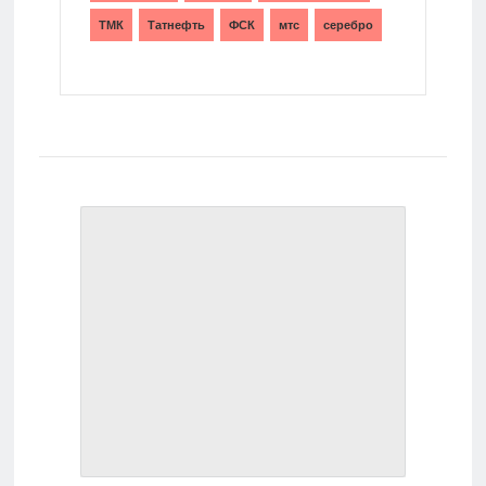
ТМК
Татнефть
ФСК
мтс
серебро