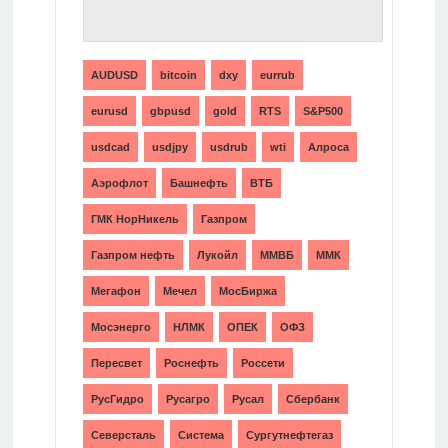
ТЕГИ
AUDUSD
bitcoin
dxy
eurrub
eurusd
gbpusd
gold
RTS
S&P500
usdcad
usdjpy
usdrub
wti
Алроса
Аэрофлот
Башнефть
ВТБ
ГМК НорНикель
Газпром
Газпром нефть
Лукойл
ММВБ
ММК
Мегафон
Мечел
МосБиржа
Мосэнерго
НЛМК
ОПЕК
ОФЗ
Пересвет
Роснефть
Россети
РусГидро
Русагро
Русал
Сбербанк
Северсталь
Система
Сургутнефтегаз