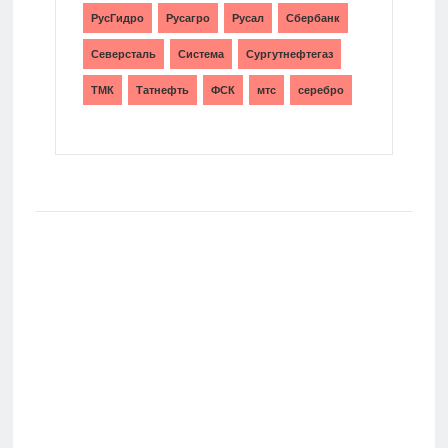
РусГидро
Русагро
Русал
Сбербанк
Северсталь
Система
Сургутнефтегаз
ТМК
Татнефть
ФСК
мтс
серебро