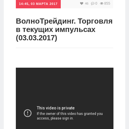
0
855
46
14:45, 03 МАРТА 2017
Инвестиции
Рунет
ВолноТрейдинг. Торговля
в текущих импульсах
Дивиденды
(03.03.2017)
Волновой
анализ
Видео
Сделано
в России
Рунет