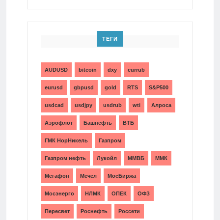
ТЕГИ
AUDUSD
bitcoin
dxy
eurrub
eurusd
gbpusd
gold
RTS
S&P500
usdcad
usdjpy
usdrub
wti
Алроса
Аэрофлот
Башнефть
ВТБ
ГМК НорНикель
Газпром
Газпром нефть
Лукойл
ММВБ
ММК
Мегафон
Мечел
МосБиржа
Мосэнерго
НЛМК
ОПЕК
ОФЗ
Пересвет
Роснефть
Россети