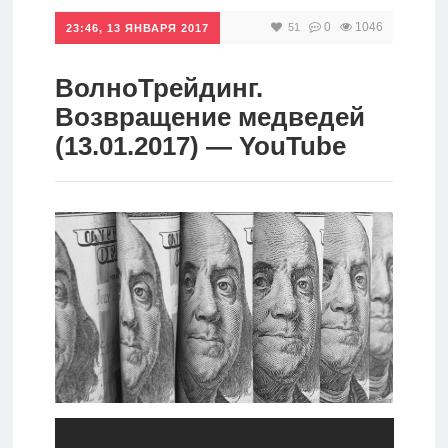
0
1046
51
Инвестиции
23:46, 13 ЯНВАРЯ 2017
Рунет
ВолноТрейдинг.
Дивиденды
Возвращение медведей
(13.01.2017) — YouTube
Волновой
анализ
Видео
Сделано
в России
Рунет