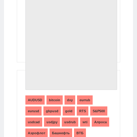
ТЕГИ
AUDUSD
bitcoin
dxy
eurrub
eurusd
gbpusd
gold
RTS
S&P500
usdcad
usdjpy
usdrub
wti
Алроса
Аэрофлот
Башнефть
ВТБ