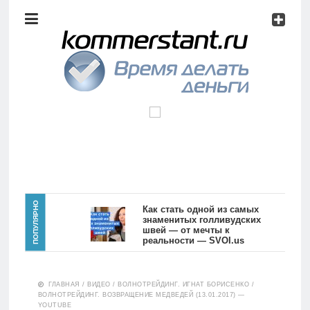
Аналитика
Инвестиции
Дивиденды
Волновой
анализ
Главная
ПОПУЛЯРНО
Как стать одной из самых
знаменитых голливудских
швей — от мечты к
Новости
Видео
реальности — SVOI.us
10554
Аналитика
ГЛАВНАЯ
/
ВИДЕО
/
ВОЛНОТРЕЙДИНГ. ИГНАТ БОРИСЕНКО
/
Сделано
ВОЛНОТРЕЙДИНГ. ВОЗВРАЩЕНИЕ МЕДВЕДЕЙ (13.01.2017) —
в России
YOUTUBE