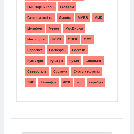
ГМК НорНикель
Газпром
Газпром нефть
Лукойл
ММВБ
ММК
Мегафон
Мечел
МосБиржа
Мосэнерго
НЛМК
ОПЕК
ОФЗ
Пересвет
Роснефть
Россети
РусГидро
Русагро
Русал
Сбербанк
Северсталь
Система
Сургутнефтегаз
ТМК
Татнефть
ФСК
мтс
серебро