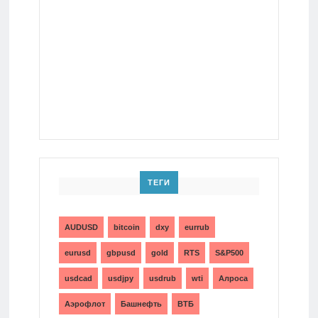
ТЕГИ
AUDUSD
bitcoin
dxy
eurrub
eurusd
gbpusd
gold
RTS
S&P500
usdcad
usdjpy
usdrub
wti
Алроса
Аэрофлот
Башнефть
ВТБ