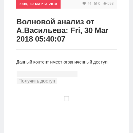
0
593
44
8:40, 30 МАРТА 2018
Инвестиции
Рунет
Волновой анализ от
А.Васильева: Fri, 30 Mar
Дивиденды
2018 05:40:07
Волновой
анализ
Данный контент имеет ограниченный доступ.
Видео
Сделано
в России
Рунет