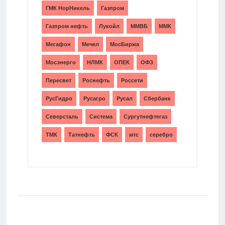
ГМК НорНикель
Газпром
Газпром нефть
Лукойл
ММВБ
ММК
Мегафон
Мечел
МосБиржа
Мосэнерго
НЛМК
ОПЕК
ОФЗ
Пересвет
Роснефть
Россети
РусГидро
Русагро
Русал
Сбербанк
Северсталь
Система
Сургутнефтегаз
ТМК
Татнефть
ФСК
мтс
серебро