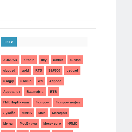
ТЕГИ
AUDUSD
bitcoin
dxy
eurrub
eurusd
gbpusd
gold
RTS
S&P500
usdcad
usdjpy
usdrub
wti
Алроса
Аэрофлот
Башнефть
ВТБ
ГМК НорНикель
Газпром
Газпром нефть
Лукойл
ММВБ
ММК
Мегафон
Мечел
МосБиржа
Мосэнерго
НЛМК