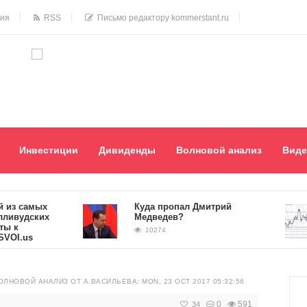
ния
RSS
Письмо редактору kommerstant.ru
Инвестиции
Дивиденды
Волновой анализ
Виде
з самых
Куда пропал Дмитрий
вудских
Медведев?
к
10274
.us
ОЛНОВОЙ АНАЛИЗ ОТ А.ВАСИЛЬЕВА: MON, 23 OCT 2017 05:32:56
0
591
34