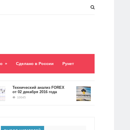
о
»
Сделано в России
Рунет
​Технический анализ FOREX
Долг «Роснефти» со
от 02 декабря 2016 года
5,2 триллиона рубле
10045
9060