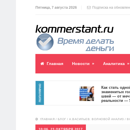
Пятница, 7 августа 2026
Подписка на обновле
Главная
Новости
»
Аналитика
»
ПОПУЛЯРНО
паблик пост
Как стать одной и
знаменитых голли
2
швей — от мечты 
реальности — SVOI
10554
ГЛАВНАЯ
/
БЛОГ
/
А.ВАСИЛЬЕВ. ВОЛНОВОЙ АНАЛИЗ
/
В
10:06, 23 ОКТЯБРЯ 2017