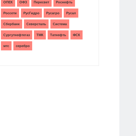
ОПЕК
ОФЗ
Пересвет
Роснефть
Россети
РусГидро
Русагро
Русал
Сбербанк
Северсталь
Система
Сургутнефтегаз
ТМК
Татнефть
ФСК
мтс
серебро