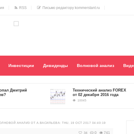
ния
RSS
Письмо редактору kommerstant.ru
Инвестиции
Дивиденды
Волновой анализ
Виде
л Дмитрий
​Технический анализ FOREX
от 02 декабря 2016 года
10045
ОЛНОВОЙ АНАЛИЗ ОТ А.ВАСИЛЬЕВА: THU, 19 OCT 2017 04:40:19
0
741
34