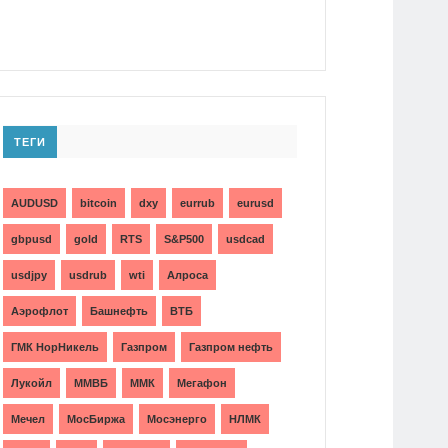
ТЕГИ
AUDUSD
bitcoin
dxy
eurrub
eurusd
gbpusd
gold
RTS
S&P500
usdcad
usdjpy
usdrub
wti
Алроса
Аэрофлот
Башнефть
ВТБ
ГМК НорНикель
Газпром
Газпром нефть
Лукойл
ММВБ
ММК
Мегафон
Мечел
МосБиржа
Мосэнерго
НЛМК