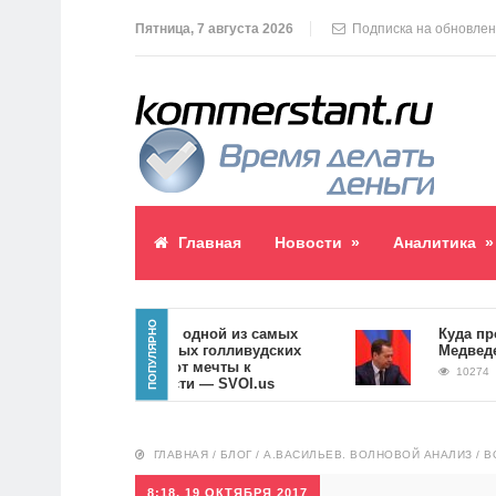
Пятница, 7 августа 2026
Подписка на обновле
Главная
Новости
»
Аналитика
»
ПОПУЛЯРНО
Как стать одной из самых
Куда пропа
знаменитых голливудских
Медведев?
швей — от мечты к
10274
реальности — SVOI.us
10552
ГЛАВНАЯ
/
БЛОГ
/
А.ВАСИЛЬЕВ. ВОЛНОВОЙ АНАЛИЗ
/
В
8:18, 19 ОКТЯБРЯ 2017