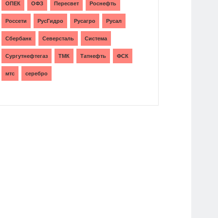
ОПЕК
ОФЗ
Пересвет
Роснефть
Россети
РусГидро
Русагро
Русал
Сбербанк
Северсталь
Система
Сургутнефтегаз
ТМК
Татнефть
ФСК
мтс
серебро