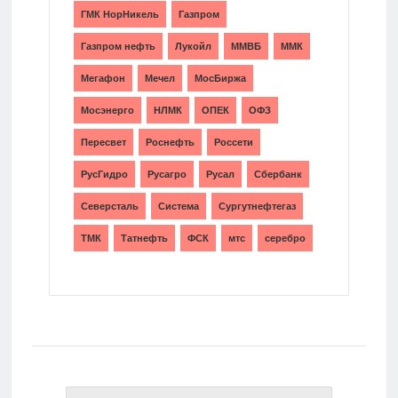
ГМК НорНикель
Газпром
Газпром нефть
Лукойл
ММВБ
ММК
Мегафон
Мечел
МосБиржа
Мосэнерго
НЛМК
ОПЕК
ОФЗ
Пересвет
Роснефть
Россети
РусГидро
Русагро
Русал
Сбербанк
Северсталь
Система
Сургутнефтегаз
ТМК
Татнефть
ФСК
мтс
серебро