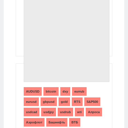
ТЕГИ
AUDUSD
bitcoin
dxy
eurrub
eurusd
gbpusd
gold
RTS
S&P500
usdcad
usdjpy
usdrub
wti
Алроса
Аэрофлот
Башнефть
ВТБ