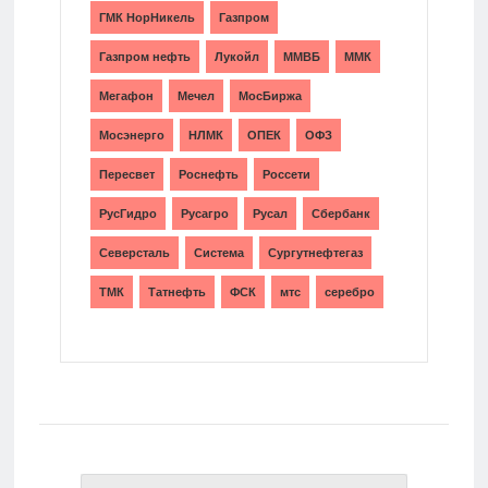
ГМК НорНикель
Газпром
Газпром нефть
Лукойл
ММВБ
ММК
Мегафон
Мечел
МосБиржа
Мосэнерго
НЛМК
ОПЕК
ОФЗ
Пересвет
Роснефть
Россети
РусГидро
Русагро
Русал
Сбербанк
Северсталь
Система
Сургутнефтегаз
ТМК
Татнефть
ФСК
мтс
серебро