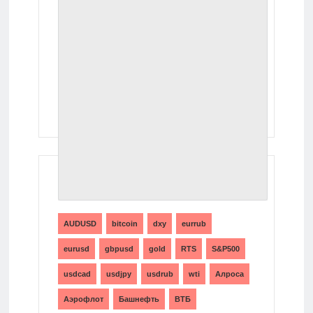
ТЕГИ
AUDUSD
bitcoin
dxy
eurrub
eurusd
gbpusd
gold
RTS
S&P500
usdcad
usdjpy
usdrub
wti
Алроса
Аэрофлот
Башнефть
ВТБ