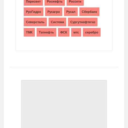
Пересвет
Роснефть
Россети
РусГидро
Русагро
Русал
Сбербанк
Северсталь
Система
Сургутнефтегаз
ТМК
Татнефть
ФСК
мтс
серебро