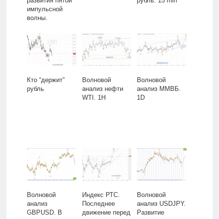
развития пятой
рубль. 15 min
импульсной
волны.
Кто “держит”
Волновой
Волновой
рубль
анализ нефти
анализ ММВБ.
WTI. 1H
1D
Волновой
Индекс РТС.
Волновой
анализ
Последнее
анализ USDJPY.
GBPUSD. В
движение перед
Развитие