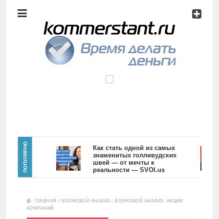
Аналитика
Инвестиции
Дивиденды
Волновой
анализ
Главная
ПОПУЛЯРНО
Как стать одной из самых
знаменитых голливудских
швей — от мечты к
Новости
Видео
реальности — SVOI.us
10555
Аналитика
ГЛАВНАЯ
/
ВОЛНОВОЙ АНАЛИЗ
/
ВОЛНОВОЙ АНАЛИЗ, АКЦИИ
Сделано
КОМПАНИЙ
в России