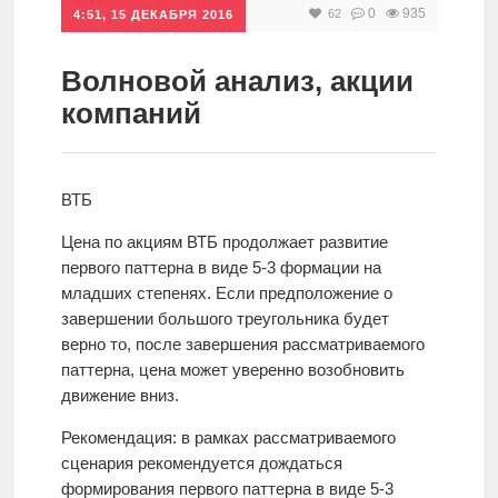
0
935
62
4:51, 15 ДЕКАБРЯ 2016
Инвестиции
Рунет
Волновой анализ, акции
компаний
Дивиденды
Волновой
ВТБ
анализ
Цена по акциям ВТБ продолжает развитие
первого паттерна в виде 5-3 формации на
Видео
младших степенях. Если предположение о
завершении большого треугольника будет
верно то, после завершения рассматриваемого
Сделано
паттерна, цена может уверенно возобновить
в России
движение вниз.
Рекомендация: в рамках рассматриваемого
Рунет
сценария рекомендуется дождаться
формирования первого паттерна в виде 5-3