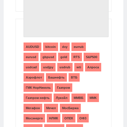
ТЕГИ
AUDUSD
bitcoin
dxy
eurrub
eurusd
gbpusd
gold
RTS
S&P500
usdcad
usdjpy
usdrub
wti
Алроса
Аэрофлот
Башнефть
ВТБ
ГМК НорНикель
Газпром
Газпром нефть
Лукойл
ММВБ
ММК
Мегафон
Мечел
МосБиржа
Мосэнерго
НЛМК
ОПЕК
ОФЗ