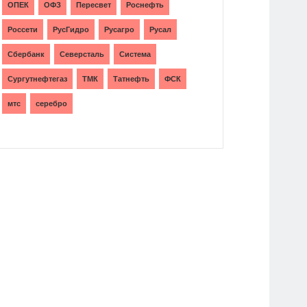
ОПЕК
ОФЗ
Пересвет
Роснефть
Россети
РусГидро
Русагро
Русал
Сбербанк
Северсталь
Система
Сургутнефтегаз
ТМК
Татнефть
ФСК
мтс
серебро