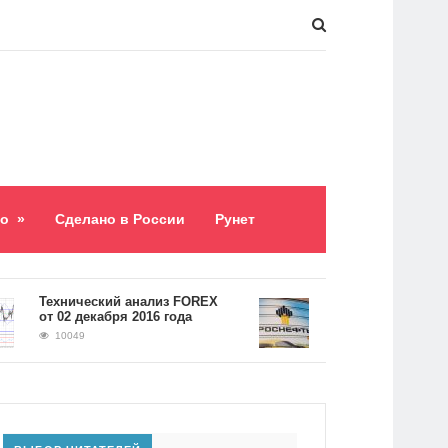
о
»
Сделано в России
Рунет
​Технический анализ FOREX
Долг «Роснефти» соста
от 02 декабря 2016 года
5,2 триллиона рублей
10049
9064