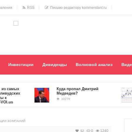
овления
RSS
Письмо редактору kommerstant.ru
Инвестиции
Дивиденды
Волновой анализ
Виде
амых
Куда пропал Дмитрий
ских
Медведев?
10276
s
КЦИИ КОМПАНИЙ
0
1240
52