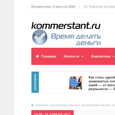
Воскресенье, 9 августа 2026
Подписка на обн
Главная
Новости
»
Аналитика
»
ПОПУЛЯРНО
лик пост
Как стать одной из с
знаменитых голливуд
швей — от мечты к
реальности — SVOI.u
10559
ГЛАВНАЯ
/
ВОЛНОВОЙ АНАЛИЗ
/
ВОЛНОВОЙ АНАЛИЗ А
19:46, 16 АПРЕЛЯ 2017