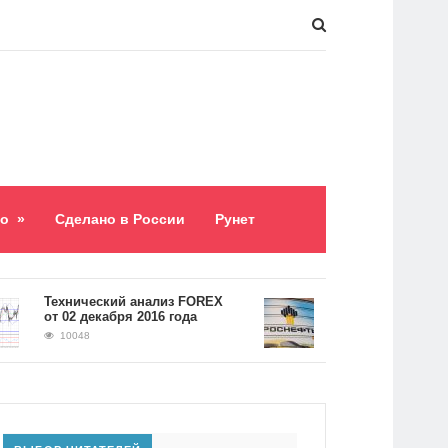
о
»
Сделано в России
Рунет
​Технический анализ FOREX
Долг «Роснефти» сос
от 02 декабря 2016 года
5,2 триллиона рубле
10048
9062