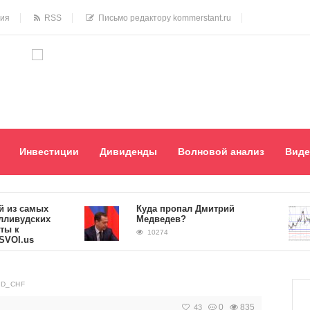
ния
RSS
Письмо редактору kommerstant.ru
Инвестиции
Дивиденды
Волновой анализ
Виде
 самых
Куда пропал Дмитрий
удских
Медведев?
10274
.us
UD_CHF
0
835
43