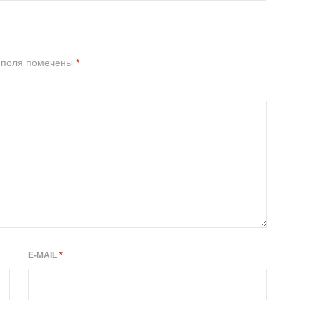
 поля помечены
*
E-MAIL
*