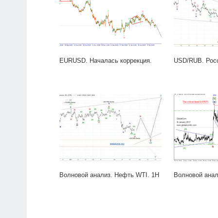
EURUSD. Началась коррекция.
USD/RUB. Росс
Волновой анализ. Нефть WTI. 1H
Волновой анал