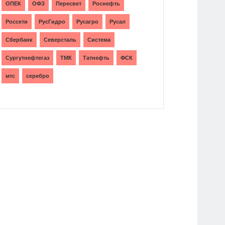
ОПЕК
ОФЗ
Пересвет
Роснефть
Россети
РусГидро
Русагро
Русал
Сбербанк
Северсталь
Система
Сургутнефтегаз
ТМК
Татнефть
ФСК
мтс
серебро