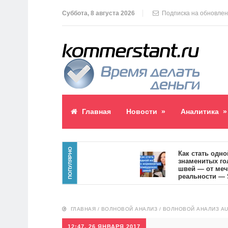
Суббота, 8 августа 2026
Подписка на обновле
Главная
Новости
»
Аналитика
»
ПОПУЛЯРНО
паблик пост
Как стать одной из
знаменитых голлив
3
швей — от мечты к
реальности — SVOI
10557
ГЛАВНАЯ
/
ВОЛНОВОЙ АНАЛИЗ
/
ВОЛНОВОЙ АНАЛИЗ A
12:47, 26 ЯНВАРЯ 2017