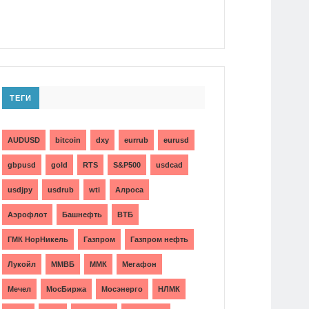
ТЕГИ
AUDUSD
bitcoin
dxy
eurrub
eurusd
gbpusd
gold
RTS
S&P500
usdcad
usdjpy
usdrub
wti
Алроса
Аэрофлот
Башнефть
ВТБ
ГМК НорНикель
Газпром
Газпром нефть
Лукойл
ММВБ
ММК
Мегафон
Мечел
МосБиржа
Мосэнерго
НЛМК