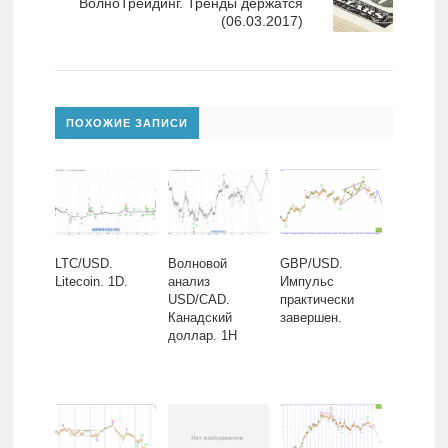
ВолноТрейдинг. Тренды держатся
(06.03.2017)
ПОХОЖИЕ ЗАПИСИ
LTC/USD.
Волновой
GBP/USD.
Litecoin. 1D.
анализ
Импульс
USD/CAD.
практически
Канадский
завершен.
доллар. 1H