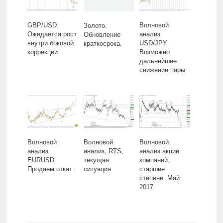
GBP/USD.
Волновой
Золото.
Ожидается рост
анализ
Обновление
внутри боковой
USD/JPY.
краткосрока.
коррекции.
Возможно
дальнейшее
снижение пары
Волновой
Волновой
Волновой
анализ
анализ, RTS,
анализ акции
EURUSD.
текущая
компаний,
Продаем откат
ситуация
старшие
степени. Май
2017