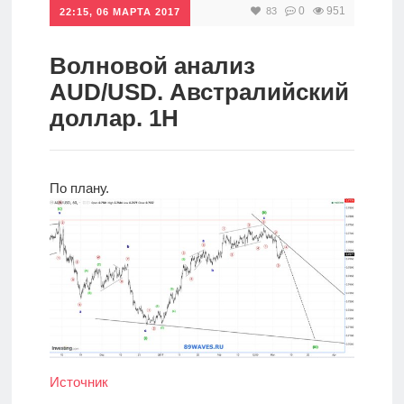
0
951
83
22:15, 06 МАРТА 2017
Инвестиции
Рунет
Волновой анализ
AUD/USD. Австралийский
Дивиденды
доллар. 1H
Волновой
анализ
По плану.
Видео
Сделано
в России
Рунет
Источник