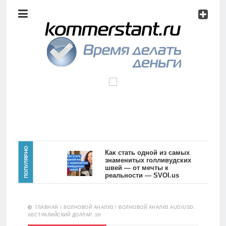
Аналитика
Инвестиции
Дивиденды
Волновой
анализ
Главная
ПОПУЛЯРНО
Как стать одной из самых
знаменитых голливудских
швей — от мечты к
Новости
Видео
реальности — SVOI.us
10557
Аналитика
ГЛАВНАЯ
/
ВОЛНОВОЙ АНАЛИЗ
/
ВОЛНОВОЙ АНАЛИЗ AUD/USD.
Сделано
АВСТРАЛИЙСКИЙ ДОЛЛАР. 1H
в России