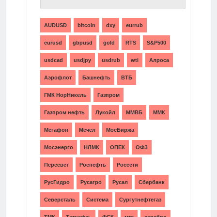
AUDUSD
bitcoin
dxy
eurrub
eurusd
gbpusd
gold
RTS
S&P500
usdcad
usdjpy
usdrub
wti
Алроса
Аэрофлот
Башнефть
ВТБ
ГМК НорНикель
Газпром
Газпром нефть
Лукойл
ММВБ
ММК
Мегафон
Мечел
МосБиржа
Мосэнерго
НЛМК
ОПЕК
ОФЗ
Пересвет
Роснефть
Россети
РусГидро
Русагро
Русал
Сбербанк
Северсталь
Система
Сургутнефтегаз
ТМК
Татнефть
ФСК
мтс
серебро