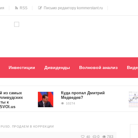
ния
RSS
Письмо редактору kommerstant.ru
Инвестиции
Дивиденды
Волновой анализ
Виде
 самых
Куда пропал Дмитрий
удских
Медведев?
10274
.us
PUSD. ПРОДАЕМ В КОРРЕКЦИИ
0
783
40