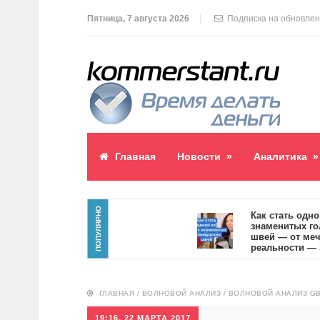
Пятница, 7 августа 2026
Подписка на обновле
Главная
Новости
»
Аналитика
»
ПОПУЛЯРНО
аблик пост
Как стать одной из
знаменитых голлив
4
швей — от мечты к
реальности — SVOI
10554
ГЛАВНАЯ
/
ВОЛНОВОЙ АНАЛИЗ
/
ВОЛНОВОЙ АНАЛИЗ GB
19:16, 22 МАРТА 2017