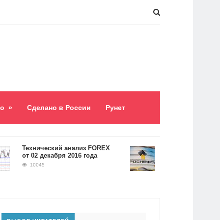
о
»
Сделано в России
Рунет
​Технический анализ FOREX
Долг «Роснефти» сос
от 02 декабря 2016 года
5,2 триллиона рубле
10045
9060