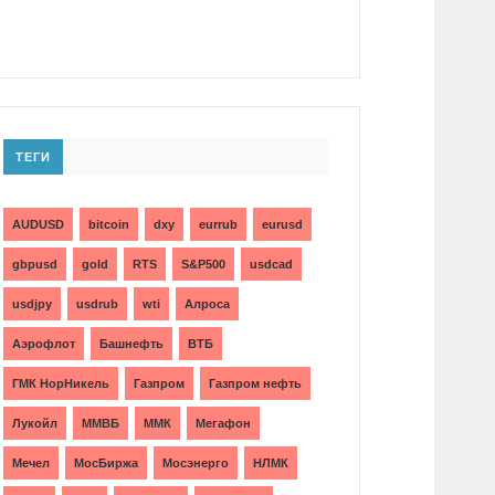
ТЕГИ
AUDUSD
bitcoin
dxy
eurrub
eurusd
gbpusd
gold
RTS
S&P500
usdcad
usdjpy
usdrub
wti
Алроса
Аэрофлот
Башнефть
ВТБ
ГМК НорНикель
Газпром
Газпром нефть
Лукойл
ММВБ
ММК
Мегафон
Мечел
МосБиржа
Мосэнерго
НЛМК