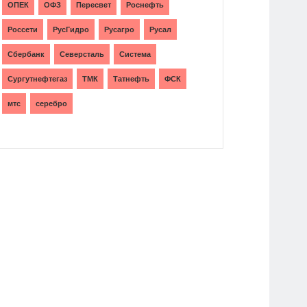
ОПЕК
ОФЗ
Пересвет
Роснефть
Россети
РусГидро
Русагро
Русал
Сбербанк
Северсталь
Система
Сургутнефтегаз
ТМК
Татнефть
ФСК
мтс
серебро