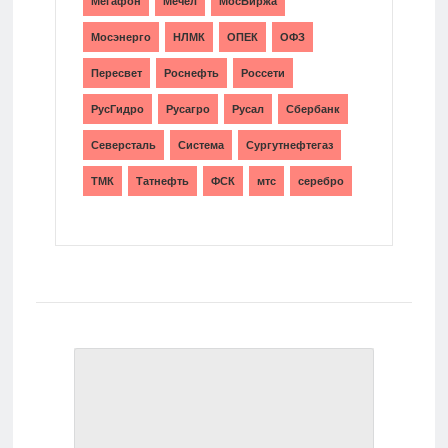
Мегафон
Мечел
МосБиржа
Мосэнерго
НЛМК
ОПЕК
ОФЗ
Пересвет
Роснефть
Россети
РусГидро
Русагро
Русал
Сбербанк
Северсталь
Система
Сургутнефтегаз
ТМК
Татнефть
ФСК
мтс
серебро