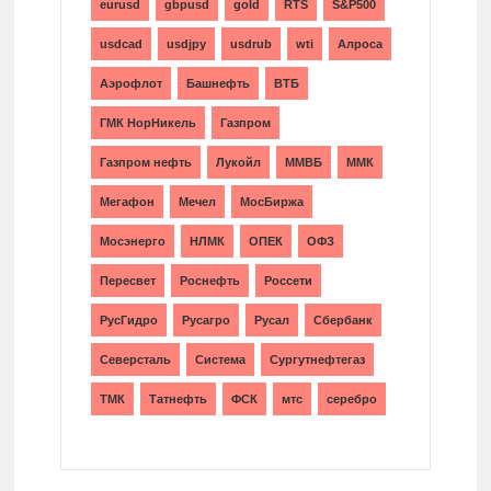
eurusd
gbpusd
gold
RTS
S&P500
usdcad
usdjpy
usdrub
wti
Алроса
Аэрофлот
Башнефть
ВТБ
ГМК НорНикель
Газпром
Газпром нефть
Лукойл
ММВБ
ММК
Мегафон
Мечел
МосБиржа
Мосэнерго
НЛМК
ОПЕК
ОФЗ
Пересвет
Роснефть
Россети
РусГидро
Русагро
Русал
Сбербанк
Северсталь
Система
Сургутнефтегаз
ТМК
Татнефть
ФСК
мтс
серебро