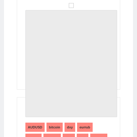
ТЕГИ
AUDUSD
bitcoin
dxy
eurrub