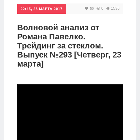
0
1536
50
Инвестиции
22:45, 23 МАРТА 2017
Рунет
Волновой анализ от
Дивиденды
Романа Павелко.
Трейдинг за стеклом.
Волновой
Выпуск №293 [Четверг, 23
анализ
марта]
Видео
Сделано
в России
Рунет