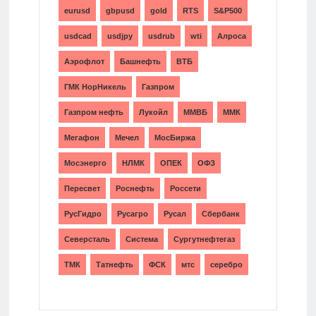
eurusd
gbpusd
gold
RTS
S&P500
usdcad
usdjpy
usdrub
wti
Алроса
Аэрофлот
Башнефть
ВТБ
ГМК НорНикель
Газпром
Газпром нефть
Лукойл
ММВБ
ММК
Мегафон
Мечел
МосБиржа
Мосэнерго
НЛМК
ОПЕК
ОФЗ
Пересвет
Роснефть
Россети
РусГидро
Русагро
Русал
Сбербанк
Северсталь
Система
Сургутнефтегаз
ТМК
Татнефть
ФСК
мтс
серебро