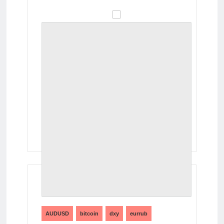
ТЕГИ
AUDUSD
bitcoin
dxy
eurrub