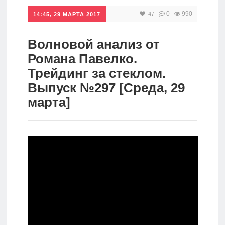
0
990
47
Инвестиции
14:45, 29 МАРТА 2017
Рунет
Волновой анализ от
Дивиденды
Романа Павелко.
Трейдинг за стеклом.
Волновой
Выпуск №297 [Среда, 29
анализ
марта]
Видео
Сделано
в России
Рунет