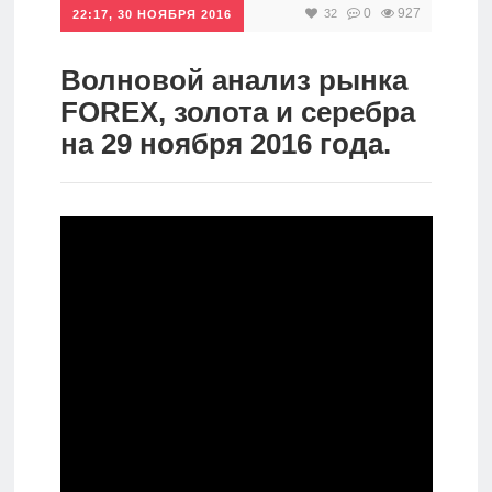
0
927
32
22:17, 30 НОЯБРЯ 2016
Инвестиции
Рунет
Волновой анализ рынка
FOREX, золота и серебра
Дивиденды
на 29 ноября 2016 года.
Волновой
анализ
Видео
Сделано
в России
Рунет