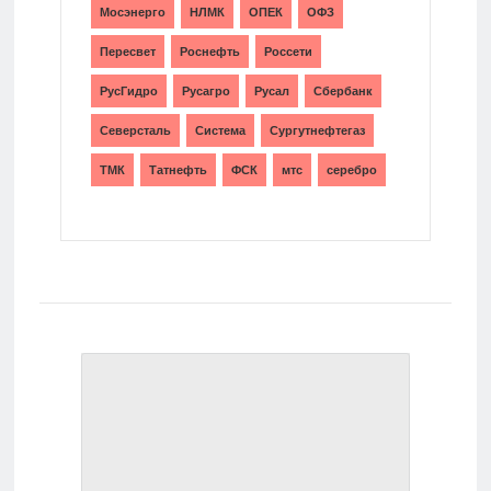
Мосэнерго
НЛМК
ОПЕК
ОФЗ
Пересвет
Роснефть
Россети
РусГидро
Русагро
Русал
Сбербанк
Северсталь
Система
Сургутнефтегаз
ТМК
Татнефть
ФСК
мтс
серебро