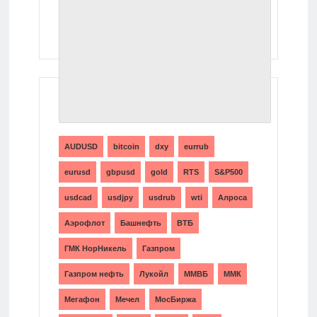
ТЕГИ
AUDUSD
bitcoin
dxy
eurrub
eurusd
gbpusd
gold
RTS
S&P500
usdcad
usdjpy
usdrub
wti
Алроса
Аэрофлот
Башнефть
ВТБ
ГМК НорНикель
Газпром
Газпром нефть
Лукойл
ММВБ
ММК
Мегафон
Мечел
МосБиржа