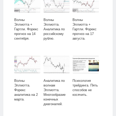
Волны
Волны
Волны
Эллиотта +
Эллиотта.
Эллиотта +
Гартли. Форекс
Аналитика по
Гартли. Форекс
прогноз на 14
российскому
прогноз на 17
сентября.
рублю.
августа.
Волны
Аналитика по
Психология
Эллиотта.
волнам
трейдинга. Пять
Форекс
Эллиотта.
способов не
аналитика на 2
Многообразие
косячить.
марта.
конечных
диагоналей.