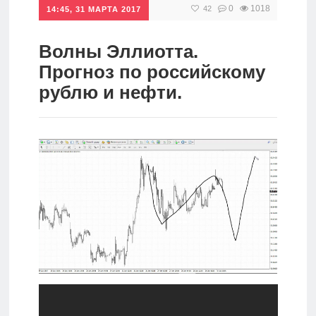
0
1018
42
14:45, 31 МАРТА 2017
Инвестиции
Рунет
Волны Эллиотта.
Прогноз по российскому
Дивиденды
рублю и нефти.
Волновой
анализ
Видео
Сделано
в России
Рунет