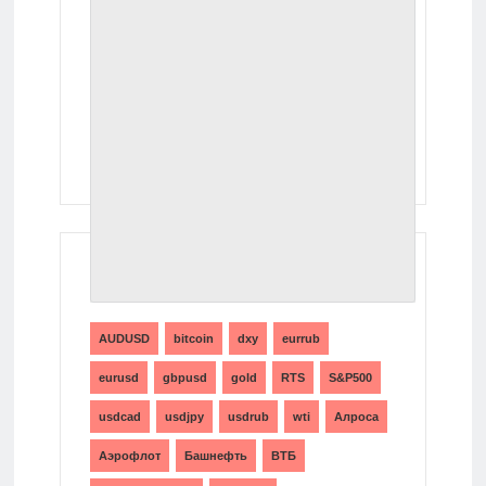
ТЕГИ
AUDUSD
bitcoin
dxy
eurrub
eurusd
gbpusd
gold
RTS
S&P500
usdcad
usdjpy
usdrub
wti
Алроса
Аэрофлот
Башнефть
ВТБ