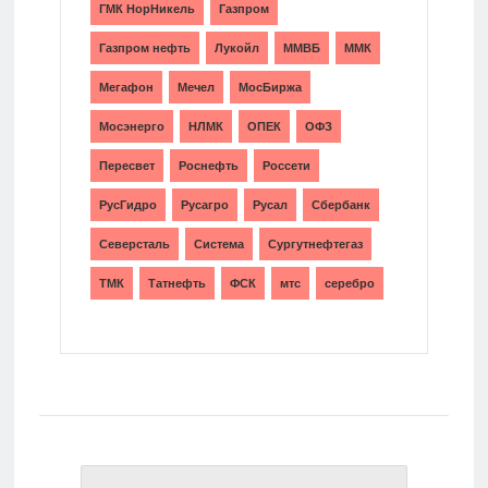
ГМК НорНикель
Газпром
Газпром нефть
Лукойл
ММВБ
ММК
Мегафон
Мечел
МосБиржа
Мосэнерго
НЛМК
ОПЕК
ОФЗ
Пересвет
Роснефть
Россети
РусГидро
Русагро
Русал
Сбербанк
Северсталь
Система
Сургутнефтегаз
ТМК
Татнефть
ФСК
мтс
серебро