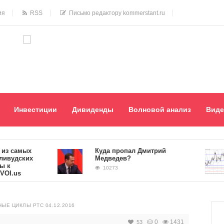
ия
RSS
Письмо редактору kommerstant.ru
Инвестиции
Дивиденды
Волновой анализ
Виде
ых
Куда пропал Дмитрий
​
ких
Медведев?
от
10273
ЫЕ ЦИКЛЫ РТС 04.12.2016
0
1431
53