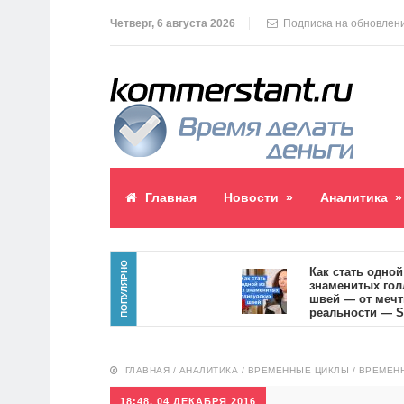
Четверг, 6 августа 2026
Подписка на обновлен
Главная
Новости
»
Аналитика
»
ПОПУЛЯРНО
ик пост
Как стать одной из сам
знаменитых голливудс
швей — от мечты к
реальности — SVOI.us
10551
ГЛАВНАЯ
/
АНАЛИТИКА
/
ВРЕМЕННЫЕ ЦИКЛЫ
/
ВРЕМЕНН
18:48, 04 ДЕКАБРЯ 2016