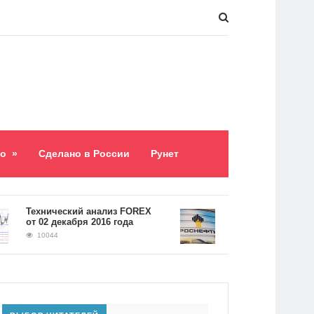
о
»
Сделано в России
Рунет
Технический анализ FOREX
Долг «Роснефти» составл
 02 декабря 2016 года
5,2 триллиона рублей
10044
9058