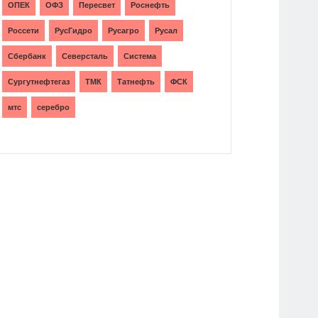
ОПЕК
ОФЗ
Пересвет
Роснефть
Россети
РусГидро
Русагро
Русал
Сбербанк
Северсталь
Система
Сургутнефтегаз
ТМК
Татнефть
ФСК
мтс
серебро