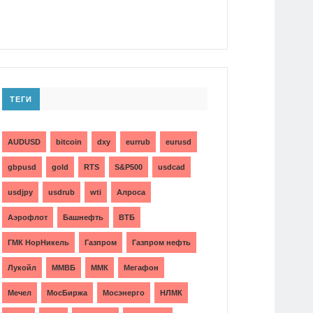
ТЕГИ
AUDUSD
bitcoin
dxy
eurrub
eurusd
gbpusd
gold
RTS
S&P500
usdcad
usdjpy
usdrub
wti
Алроса
Аэрофлот
Башнефть
ВТБ
ГМК НорНикель
Газпром
Газпром нефть
Лукойл
ММВБ
ММК
Мегафон
Мечел
МосБиржа
Мосэнерго
НЛМК