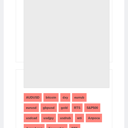
ТЕГИ
AUDUSD
bitcoin
dxy
eurrub
eurusd
gbpusd
gold
RTS
S&P500
usdcad
usdjpy
usdrub
wti
Алроса