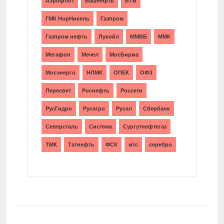
Аэрофлот
Башнефть
ВТБ
ГМК НорНикель
Газпром
Газпром нефть
Лукойл
ММВБ
ММК
Мегафон
Мечел
МосБиржа
Мосэнерго
НЛМК
ОПЕК
ОФЗ
Пересвет
Роснефть
Россети
РусГидро
Русагро
Русал
Сбербанк
Северсталь
Система
Сургутнефтегаз
ТМК
Татнефть
ФСК
мтс
серебро