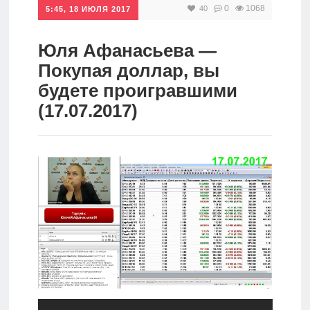
0
1068
40
5:45, 18 ИЮЛЯ 2017
Инвестиции
Рунет
Юля Афанасьева —
Покупая доллар, вы
Дивиденды
будете проигравшими
(17.07.2017)
Волновой
анализ
Видео
Сделано
в России
Рунет