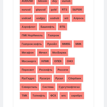
AUDUSD
bitcoin
dxy
eurrub
eurusd
gbpusd
gold
RTS
S&P500
usdcad
usdjpy
usdrub
wti
Алроса
Аэрофлот
Башнефть
ВТБ
ГМК НорНикель
Газпром
Газпром нефть
Лукойл
ММВБ
ММК
Мегафон
Мечел
МосБиржа
Мосэнерго
НЛМК
ОПЕК
ОФЗ
Пересвет
Роснефть
Россети
РусГидро
Русагро
Русал
Сбербанк
Северсталь
Система
Сургутнефтегаз
ТМК
Татнефть
ФСК
мтс
серебро