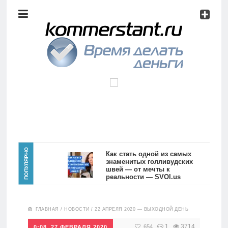
Аналитика
Инвестиции
Дивиденды
Волновой
анализ
Главная
ПОПУЛЯРНО
Как стать одной из самых
знаменитых голливудских
швей — от мечты к
Новости
Видео
реальности — SVOI.us
10551
Аналитика
ГЛАВНАЯ
/
НОВОСТИ
/
22 АПРЕЛЯ 2020 — ВЫХОДНОЙ ДЕНЬ
Сделано
в России
1
3714
654
0:08, 27 ФЕВРАЛЯ 2020