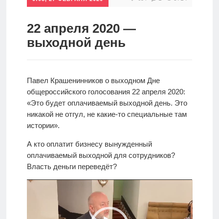
Инвестиции
22 апреля 2020 —
Рунет
выходной день
Дивиденды
Волновой
Павел Крашенинников о выходном Дне
общероссийского голосования 22 апреля 2020:
анализ
«Это будет оплачиваемый выходной день. Это
никакой не отгул, не какие-то специальные там
Видео
истории».
А кто оплатит бизнесу вынужденный
оплачиваемый выходной для сотрудников?
Сделано
Власть деньги переведёт?
в России
Видеоплеер
Рунет