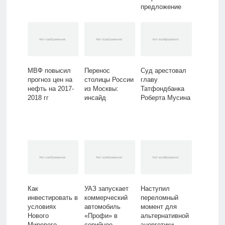
предложение
Минфина
МВФ повысил
Перенос
Суд арестовал
прогноз цен на
столицы России
главу
нефть на 2017-
из Москвы:
Татфондбанка
2018 гг
инсайд
Роберта Мусина
Как
УАЗ запускает
Наступил
инвестировать в
коммерческий
переломный
условиях
автомобиль
момент для
Нового
«Профи» в
альтернативной
Мирового
серийное
энергетики