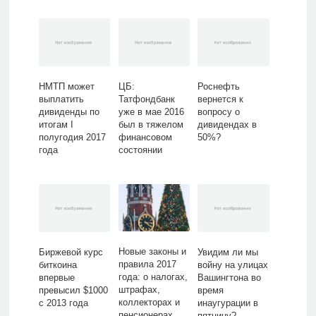
НМТП может
ЦБ:
Роснефть
выплатить
Татфондбанк
вернется к
дивиденды по
уже в мае 2016
вопросу о
итогам I
был в тяжелом
дивидендах в
полугодия 2017
финансовом
50%?
года
состоянии
Новые законы и
Биржевой курс
Увидим ли мы
правила 2017
биткоина
войну на улицах
года: о налогах,
впервые
Вашингтона во
штрафах,
превысил $1000
время
коллекторах и
с 2013 года
инаугурации в
пенсионерах
пятницу?