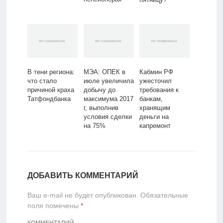
В тени региона:
МЭА: ОПЕК в
Кабмин РФ
что стало
июле увеличила
ужесточил
причиной краха
добычу до
требования к
Татфондбанка
максимума 2017
банкам,
г, выполнив
хранящим
условия сделки
деньги на
на 75%
капремонт
жилых домов
ДОБАВИТЬ КОММЕНТАРИЙ
Ваш e-mail не будет опубликован.
Обязательные
поля помечены
*