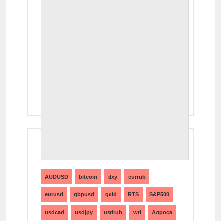
ТЕГИ
AUDUSD
bitcoin
dxy
eurrub
eurusd
gbpusd
gold
RTS
S&P500
usdcad
usdjpy
usdrub
wti
Алроса