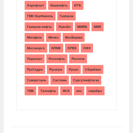
Аэрофлот
Башнефть
ВТБ
ГМК НорНикель
Газпром
Газпром нефть
Лукойл
ММВБ
ММК
Мегафон
Мечел
МосБиржа
Мосэнерго
НЛМК
ОПЕК
ОФЗ
Пересвет
Роснефть
Россети
РусГидро
Русагро
Русал
Сбербанк
Северсталь
Система
Сургутнефтегаз
ТМК
Татнефть
ФСК
мтс
серебро