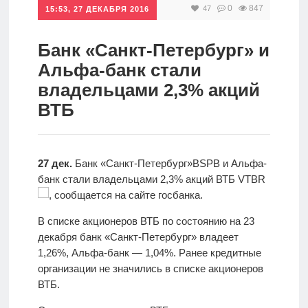
0
847
47
15:53, 27 ДЕКАБРЯ 2016
Инвестиции
Рунет
Банк «Санкт-Петербург» и
Альфа-банк стали
Дивиденды
владельцами 2,3% акций
ВТБ
Волновой
анализ
27 дек.
Банк «Санкт-Петербург»BSPB и Альфа-
Видео
банк стали владельцами 2,3% акций ВТБ VTBR
, сообщается на сайте госбанка.
Сделано
В списке акционеров ВТБ по состоянию на 23
в России
декабря банк «Санкт-Петербург» владеет
1,26%, Альфа-банк — 1,04%. Ранее кредитные
организации не значились в списке акционеров
Рунет
ВТБ.