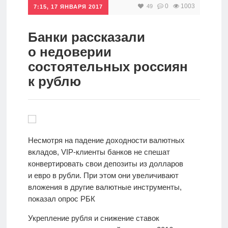
0
1003
49
7:15, 17 ЯНВАРЯ 2017
Инвестиции
Рунет
Банки рассказали
о недоверии
Дивиденды
состоятельных россиян
к рублю
Волновой
анализ
Видео
Несмотря на падение доходности валютных
вкладов, VIP-клиенты банков не спешат
Сделано
конвертировать свои депозиты из долларов
в России
и евро в рубли. При этом они увеличивают
вложения в другие валютные инструменты,
показал опрос РБК
Рунет
Укрепление рубля и снижение ставок