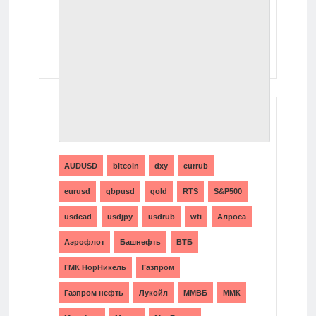
ТЕГИ
AUDUSD
bitcoin
dxy
eurrub
eurusd
gbpusd
gold
RTS
S&P500
usdcad
usdjpy
usdrub
wti
Алроса
Аэрофлот
Башнефть
ВТБ
ГМК НорНикель
Газпром
Газпром нефть
Лукойл
ММВБ
ММК