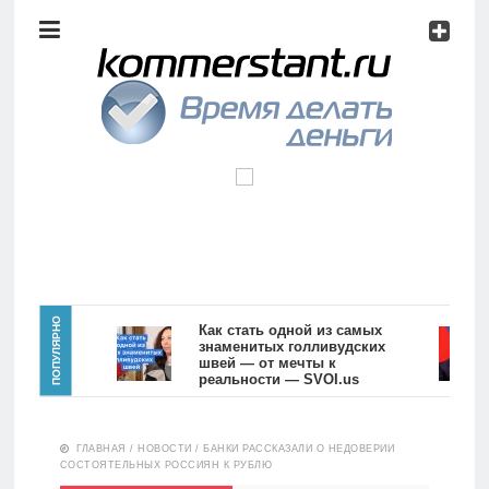
Аналитика
Инвестиции
Дивиденды
Волновой
анализ
Главная
ПОПУЛЯРНО
Как стать одной из самых
знаменитых голливудских
швей — от мечты к
Новости
Видео
реальности — SVOI.us
10557
Аналитика
ГЛАВНАЯ
/
НОВОСТИ
/
БАНКИ РАССКАЗАЛИ О НЕДОВЕРИИ
Сделано
СОСТОЯТЕЛЬНЫХ РОССИЯН К РУБЛЮ
в России