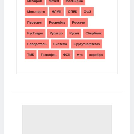
Мегафон
Мечел
МосБиржа
Мосэнерго
НЛМК
ОПЕК
ОФЗ
Пересвет
Роснефть
Россети
РусГидро
Русагро
Русал
Сбербанк
Северсталь
Система
Сургутнефтегаз
ТМК
Татнефть
ФСК
мтс
серебро