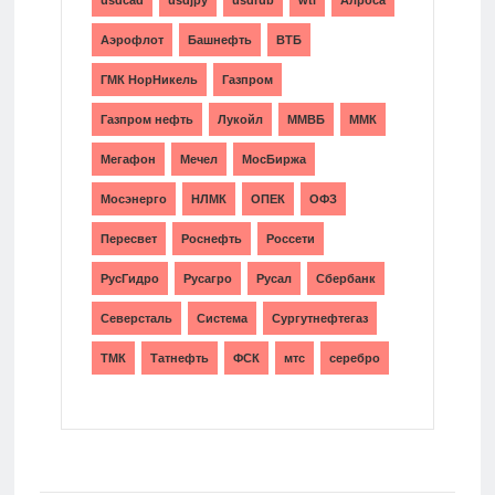
Аэрофлот
Башнефть
ВТБ
ГМК НорНикель
Газпром
Газпром нефть
Лукойл
ММВБ
ММК
Мегафон
Мечел
МосБиржа
Мосэнерго
НЛМК
ОПЕК
ОФЗ
Пересвет
Роснефть
Россети
РусГидро
Русагро
Русал
Сбербанк
Северсталь
Система
Сургутнефтегаз
ТМК
Татнефть
ФСК
мтс
серебро