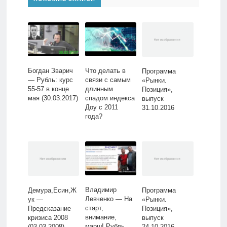
Богдан Зварич
Что делать в
Программа
— Рубль: курс
связи с самым
«Рынки.
55-57 в конце
длинным
Позиция»,
мая (30.03.2017)
спадом индекса
выпуск
Доу с 2011
31.10.2016
года?
Владимир
Демура,Есин,Ж
Программа
Левченко — На
ук —
«Рынки.
старт,
Предсказание
Позиция»,
внимание,
кризиса 2008
выпуск
марш! Рубль,
(03.03.2008)
24.10.2016