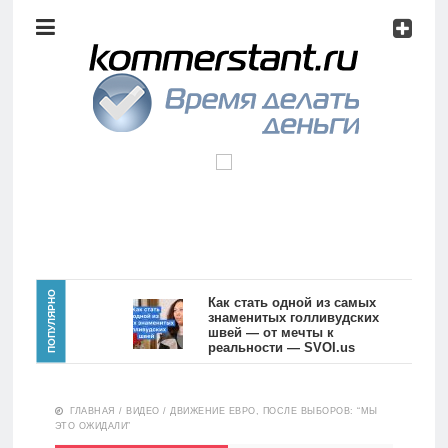
Аналитика
Инвестиции
Дивиденды
Волновой
анализ
Главная
ПОПУЛЯРНО
Как стать одной из самых
знаменитых голливудских
швей — от мечты к
Новости
Видео
реальности — SVOI.us
10559
Аналитика
ГЛАВНАЯ
/
ВИДЕО
/
ДВИЖЕНИЕ ЕВРО, ПОСЛЕ ВЫБОРОВ: “МЫ
Сделано
ЭТО ОЖИДАЛИ”
в России