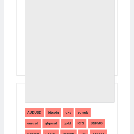
ТЕГИ
AUDUSD
bitcoin
dxy
eurrub
eurusd
gbpusd
gold
RTS
S&P500
usdcad
usdjpy
usdrub
wti
Алроса