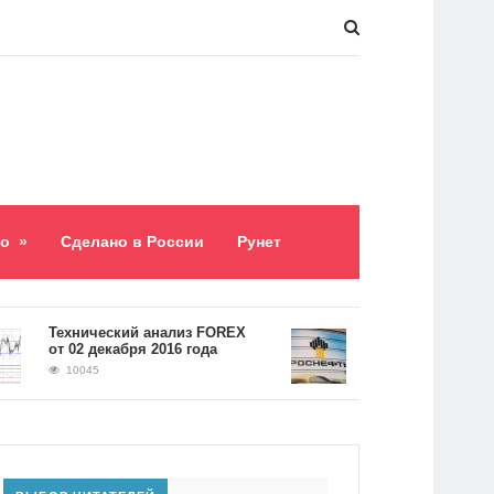
о
»
Сделано в России
Рунет
​Технический анализ FOREX
Долг «Роснефти» сос
от 02 декабря 2016 года
5,2 триллиона рублей
10045
9060