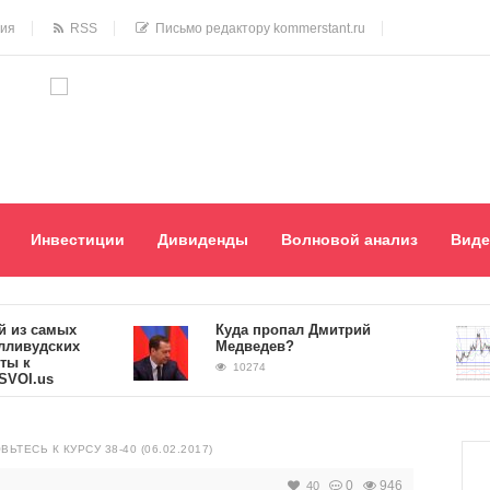
ния
RSS
Письмо редактору kommerstant.ru
Инвестиции
Дивиденды
Волновой анализ
Виде
 самых
Куда пропал Дмитрий
удских
Медведев?
10274
.us
ТЕСЬ К КУРСУ 38-40 (06.02.2017)
0
946
40