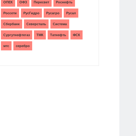
ОПЕК
ОФЗ
Пересвет
Роснефть
Россети
РусГидро
Русагро
Русал
Сбербанк
Северсталь
Система
Сургутнефтегаз
ТМК
Татнефть
ФСК
мтс
серебро