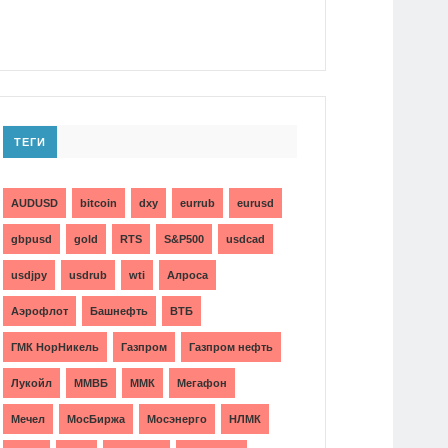
ТЕГИ
AUDUSD
bitcoin
dxy
eurrub
eurusd
gbpusd
gold
RTS
S&P500
usdcad
usdjpy
usdrub
wti
Алроса
Аэрофлот
Башнефть
ВТБ
ГМК НорНикель
Газпром
Газпром нефть
Лукойл
ММВБ
ММК
Мегафон
Мечел
МосБиржа
Мосэнерго
НЛМК