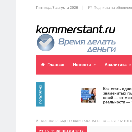
Пятница, 7 августа 2026
Подписка на обновле
Главная
Новости
»
Аналитика
»
ПОПУЛЯРНО
аблик пост
Как стать одной из
знаменитых голлив
швей — от мечты к
реальности — SVOI
10554
ГЛАВНАЯ
/
ВИДЕО
/
ЮЛИЯ АФАНАСЬЕВА — РУБЛЬ: ГОТОВЬ
23:15, 11 ФЕВРАЛЯ 2017