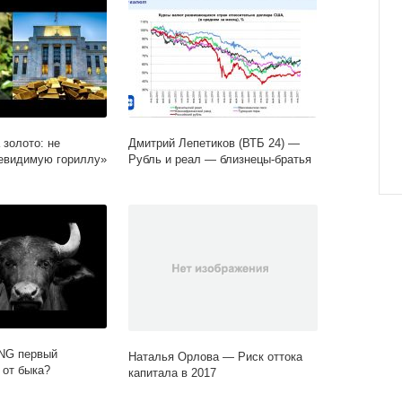
 золото: не
Дмитрий Лепетиков (ВТБ 24) —
евидимую гориллу»
Рубль и реал — близнецы-братья
ANG первый
Наталья Орлова — Риск оттока
 от быка?
капитала в 2017