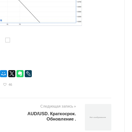
46
Следующая запись »
AUD/USD. Краткосрок.
Обновление .