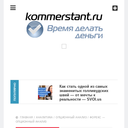
Аналитика
Инвестиции
Дивиденды
Волновой
анализ
Главная
ПОПУЛЯРНО
Как стать одной из самых
знаменитых голливудских
швей — от мечты к
Новости
Видео
реальности — SVOI.us
10559
Аналитика
ГЛАВНАЯ
/
АНАЛИТИКА
/
ОПЦИОННЫЙ АНАЛИЗ
/
ФОРЕКС —
Сделано
ОПЦИОННЫЙ АНАЛИЗ
в России