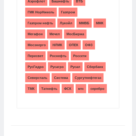
Аэрофлот
Башнефть
ВТБ
ГМК НорНикель
Газпром
Газпром нефть
Лукойл
ММВБ
ММК
Мегафон
Мечел
МосБиржа
Мосэнерго
НЛМК
ОПЕК
ОФЗ
Пересвет
Роснефть
Россети
РусГидро
Русагро
Русал
Сбербанк
Северсталь
Система
Сургутнефтегаз
ТМК
Татнефть
ФСК
мтс
серебро