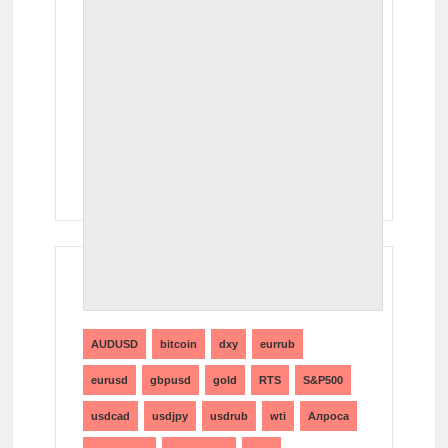
ТЕГИ
AUDUSD
bitcoin
dxy
eurrub
eurusd
gbpusd
gold
RTS
S&P500
usdcad
usdjpy
usdrub
wti
Алроса