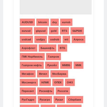
ТЕГИ
AUDUSD
bitcoin
dxy
eurrub
eurusd
gbpusd
gold
RTS
S&P500
usdcad
usdjpy
usdrub
wti
Алроса
Аэрофлот
Башнефть
ВТБ
ГМК НорНикель
Газпром
Газпром нефть
Лукойл
ММВБ
ММК
Мегафон
Мечел
МосБиржа
Мосэнерго
НЛМК
ОПЕК
ОФЗ
Пересвет
Роснефть
Россети
РусГидро
Русагро
Русал
Сбербанк