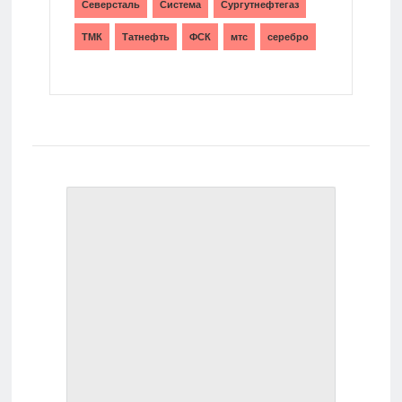
Северсталь
Система
Сургутнефтегаз
ТМК
Татнефть
ФСК
мтс
серебро