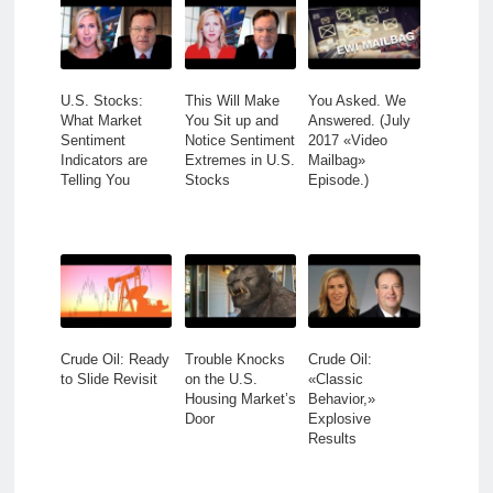
U.S. Stocks:
This Will Make
You Asked. We
What Market
You Sit up and
Answered. (July
Sentiment
Notice Sentiment
2017 «Video
Indicators are
Extremes in U.S.
Mailbag»
Telling You
Stocks
Episode.)
Crude Oil: Ready
Trouble Knocks
Crude Oil:
to Slide Revisit
on the U.S.
«Classic
Housing Market’s
Behavior,»
Door
Explosive
Results