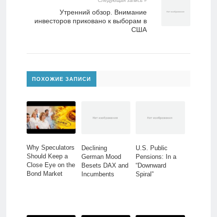
Следующая запись »
Утренний обзор. Внимание
инвесторов приковано к выборам в
США
ПОХОЖИЕ ЗАПИСИ
Why Speculators
Declining
U.S. Public
Should Keep a
German Mood
Pensions: In a
Close Eye on the
Besets DAX and
“Downward
Bond Market
Incumbents
Spiral”