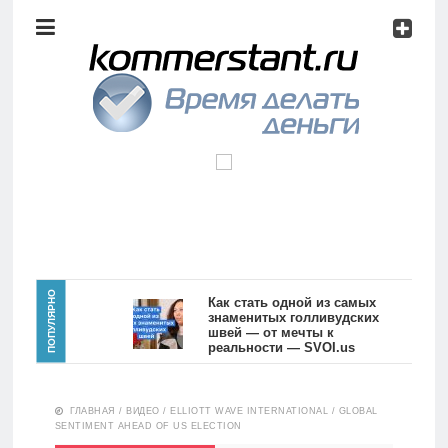
Аналитика
Инвестиции
Дивиденды
Волновой
анализ
Главная
ПОПУЛЯРНО
Как стать одной из самых
знаменитых голливудских
швей — от мечты к
Новости
Видео
реальности — SVOI.us
10557
Аналитика
ГЛАВНАЯ
/
ВИДЕО
/
ELLIOTT WAVE INTERNATIONAL
/
GLOBAL
Сделано
SENTIMENT AHEAD OF US ELECTION
в России