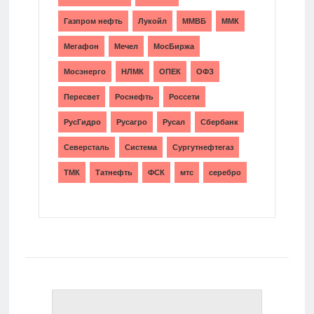
Газпром нефть
Лукойл
ММВБ
ММК
Мегафон
Мечел
МосБиржа
Мосэнерго
НЛМК
ОПЕК
ОФЗ
Пересвет
Роснефть
Россети
РусГидро
Русагро
Русал
Сбербанк
Северсталь
Система
Сургутнефтегаз
ТМК
Татнефть
ФСК
мтс
серебро