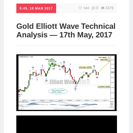
0
3376
644
Инвестиции
5:45, 18 МАЯ 2017
Рунет
Gold Elliott Wave Technical
Дивиденды
Analysis — 17th May, 2017
Волновой
анализ
Видео
Сделано
в России
Рунет