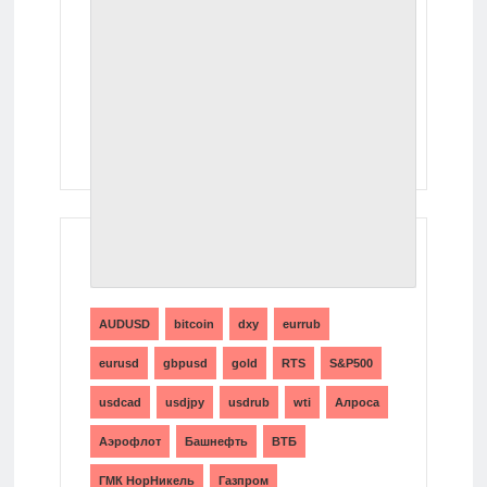
ТЕГИ
AUDUSD
bitcoin
dxy
eurrub
eurusd
gbpusd
gold
RTS
S&P500
usdcad
usdjpy
usdrub
wti
Алроса
Аэрофлот
Башнефть
ВТБ
ГМК НорНикель
Газпром