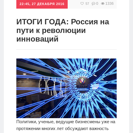
0
1336
57
22:45, 27 ДЕКАБРЯ 2016
Инвестиции
Рунет
ИТОГИ ГОДА: Россия на
пути к революции
Дивиденды
инноваций
Волновой
анализ
Видео
Сделано
в России
Политики, ученые, ведущие бизнесмены уже на
Рунет
протяжении многих лет обсуждают важность