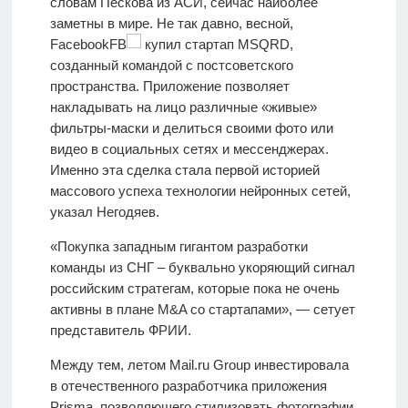
словам Пескова из АСИ, сейчас наиболее
заметны в мире. Не так давно, весной,
FacebookFB
купил стартап MSQRD,
созданный командой с постсоветского
пространства. Приложение позволяет
накладывать на лицо различные «живые»
фильтры-маски и делиться своими фото или
видео в социальных сетях и мессенджерах.
Именно эта сделка стала первой историей
массового успеха технологии нейронных сетей,
указал Негодяев.
«Покупка западным гигантом разработки
команды из СНГ – буквально укоряющий сигнал
российским стратегам, которые пока не очень
активны в плане M&A со стартапами», — сетует
представитель ФРИИ.
Между тем, летом Mail.ru Group инвестировала
в отечественного разработчика приложения
Prisma, позволяющего стилизовать фотографии