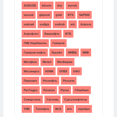
AUDUSD
bitcoin
dxy
eurrub
eurusd
gbpusd
gold
RTS
S&P500
usdcad
usdjpy
usdrub
wti
Алроса
Аэрофлот
Башнефть
ВТБ
ГМК НорНикель
Газпром
Газпром нефть
Лукойл
ММВБ
ММК
Мегафон
Мечел
МосБиржа
Мосэнерго
НЛМК
ОПЕК
ОФЗ
Пересвет
Роснефть
Россети
РусГидро
Русагро
Русал
Сбербанк
Северсталь
Система
Сургутнефтегаз
ТМК
Татнефть
ФСК
мтс
серебро