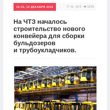
0
1035
62
Инвестиции
15:15, 14 ДЕКАБРЯ 2016
Рунет
На ЧТЗ началось
Дивиденды
строительство нового
конвейера для сборки
Волновой
бульдозеров
анализ
и трубоукладчиков.
Видео
Сделано
в России
Рунет