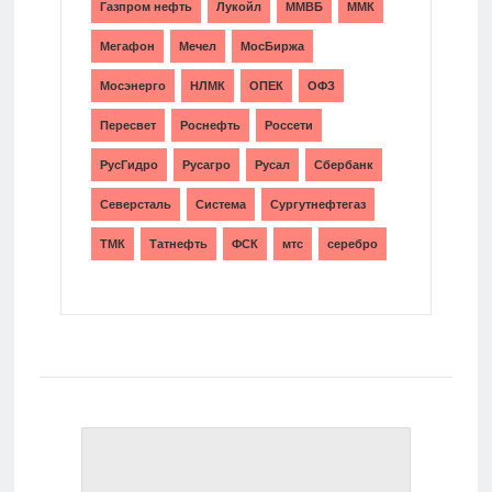
Газпром нефть
Лукойл
ММВБ
ММК
Мегафон
Мечел
МосБиржа
Мосэнерго
НЛМК
ОПЕК
ОФЗ
Пересвет
Роснефть
Россети
РусГидро
Русагро
Русал
Сбербанк
Северсталь
Система
Сургутнефтегаз
ТМК
Татнефть
ФСК
мтс
серебро