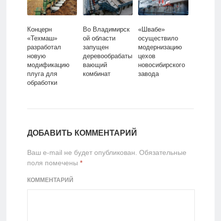
Концерн
Во Владимирск
«Швабе»
«Техмаш»
ой области
осуществило
разработал
запущен
модернизацию
новую
деревообрабаты
цехов
модификацию
вающий
новосибирского
плуга для
комбинат
завода
обработки
почвы
ДОБАВИТЬ КОММЕНТАРИЙ
Ваш e-mail не будет опубликован.
Обязательные
поля помечены
*
КОММЕНТАРИЙ