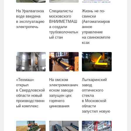
На Уралвагонза
Специалисты
Жизнь не по-
воде введена
московского
свински
в эксплуатацию
ВНИИМЕТМАШ
(Автоматизиров
электропечь
а создали
анное
трубоволочильн
управление
ый стан
на свинокомпле
ксах
«АгроПромкомп
ектации»)
«Техмаш»
На омском
Лыткаринский
открыл
электромеханич
завод
в Свердловской
еском заводе
оптического
области новый
запущен цех
стекла
производственн
горячего
в Московской
ый комплекс
цинкования
области
запустил новую
стекловаренную
печь