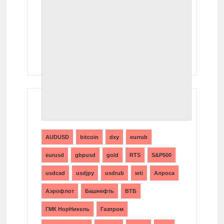
ТЕГИ
AUDUSD
bitcoin
dxy
eurrub
eurusd
gbpusd
gold
RTS
S&P500
usdcad
usdjpy
usdrub
wti
Алроса
Аэрофлот
Башнефть
ВТБ
ГМК НорНикель
Газпром