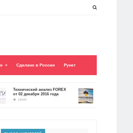
о
»
Сделано в России
Рунет
​Технический анализ FOREX
Долг «Роснефти» сос
от 02 декабря 2016 года
5,2 триллиона рубле
10045
9060