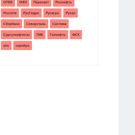
ОПЕК
ОФЗ
Пересвет
Роснефть
Россети
РусГидро
Русагро
Русал
Сбербанк
Северсталь
Система
Сургутнефтегаз
ТМК
Татнефть
ФСК
мтс
серебро