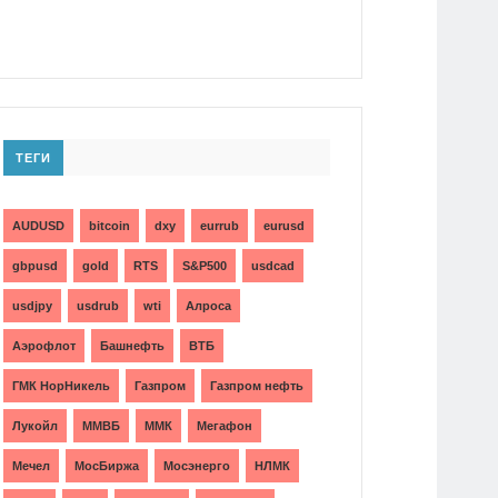
ТЕГИ
AUDUSD
bitcoin
dxy
eurrub
eurusd
gbpusd
gold
RTS
S&P500
usdcad
usdjpy
usdrub
wti
Алроса
Аэрофлот
Башнефть
ВТБ
ГМК НорНикель
Газпром
Газпром нефть
Лукойл
ММВБ
ММК
Мегафон
Мечел
МосБиржа
Мосэнерго
НЛМК