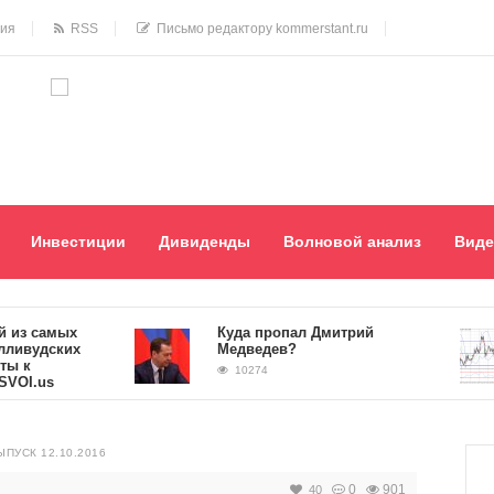
ния
RSS
Письмо редактору kommerstant.ru
Инвестиции
Дивиденды
Волновой анализ
Виде
 самых
Куда пропал Дмитрий
удских
Медведев?
10274
.us
ПУСК 12.10.2016
0
901
40