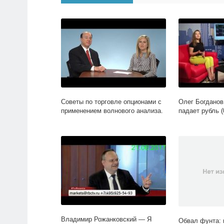
Советы по торговле опционами с
Олег Богданов
применением волнового анализа.
падает рубль (
Владимир Рожанковский — Я
Обвал фунта: 