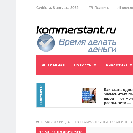
Суббота, 8 августа 2026
Подписка на обновле
Главная
Новости
»
Аналитика
»
ПОПУЛЯРНО
паблик пост
Как стать одной из
знаменитых голлив
5
швей — от мечты к
реальности — SVOI
10554
ГЛАВНАЯ
/
ВИДЕО
/
ПРОГРАММА «РЫНКИ. ПОЗИЦИЯ», ВЫ
13:50, 01 НОЯБРЯ 2016