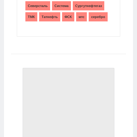
Северсталь
Система
Сургутнефтегаз
ТМК
Татнефть
ФСК
мтс
серебро