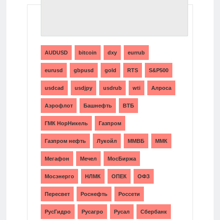
ТЕГИ
AUDUSD
bitcoin
dxy
eurrub
eurusd
gbpusd
gold
RTS
S&P500
usdcad
usdjpy
usdrub
wti
Алроса
Аэрофлот
Башнефть
ВТБ
ГМК НорНикель
Газпром
Газпром нефть
Лукойл
ММВБ
ММК
Мегафон
Мечел
МосБиржа
Мосэнерго
НЛМК
ОПЕК
ОФЗ
Пересвет
Роснефть
Россети
РусГидро
Русагро
Русал
Сбербанк