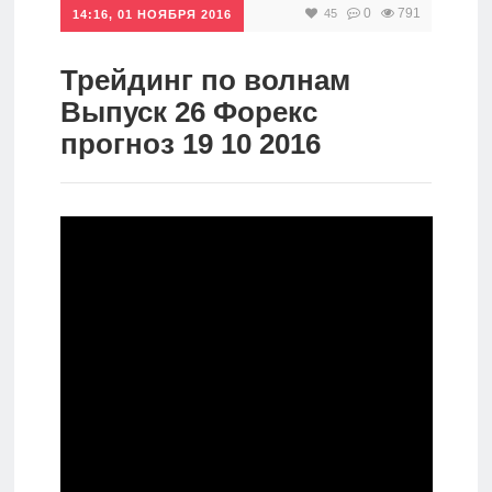
0
791
45
14:16, 01 НОЯБРЯ 2016
Инвестиции
Рунет
Трейдинг по волнам
Выпуск 26 Форекс
Дивиденды
прогноз 19 10 2016
Волновой
анализ
Видео
Сделано
в России
Рунет