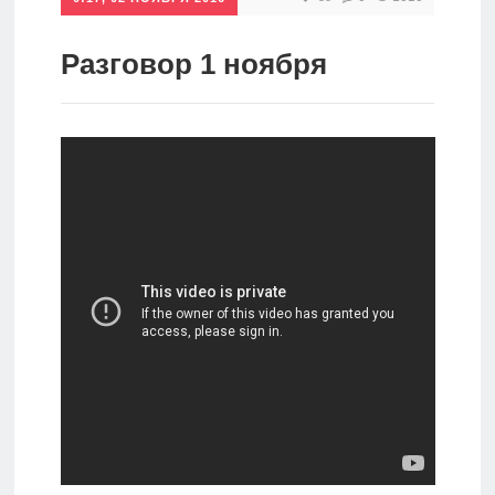
Инвестиции
Разговор 1 ноября
Рунет
Дивиденды
Волновой
анализ
Видео
Сделано
в России
Рунет