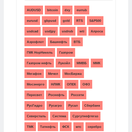
AUDUSD
bitcoin
dxy
eurrub
eurusd
gbpusd
gold
RTS
S&P500
usdcad
usdjpy
usdrub
wti
Алроса
Аэрофлот
Башнефть
ВТБ
ГМК НорНикель
Газпром
Газпром нефть
Лукойл
ММВБ
ММК
Мегафон
Мечел
МосБиржа
Мосэнерго
НЛМК
ОПЕК
ОФЗ
Пересвет
Роснефть
Россети
РусГидро
Русагро
Русал
Сбербанк
Северсталь
Система
Сургутнефтегаз
ТМК
Татнефть
ФСК
мтс
серебро