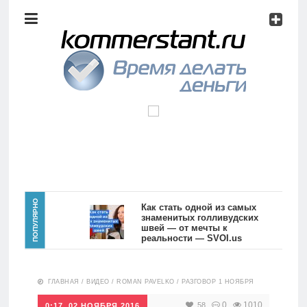
Аналитика
Инвестиции
Дивиденды
Волновой
анализ
Главная
ПОПУЛЯРНО
Как стать одной из самых
знаменитых голливудских
швей — от мечты к
Новости
Видео
реальности — SVOI.us
10557
Аналитика
ГЛАВНАЯ
/
ВИДЕО
/
ROMAN PAVELKO
/
РАЗГОВОР 1 НОЯБРЯ
Сделано
в России
0
1010
58
0:17, 02 НОЯБРЯ 2016