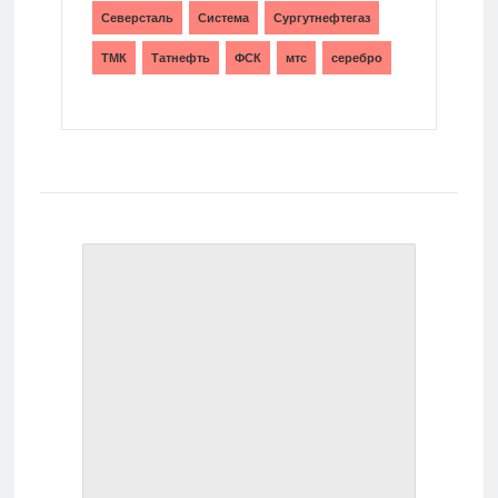
Северсталь
Система
Сургутнефтегаз
ТМК
Татнефть
ФСК
мтс
серебро