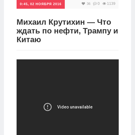
0
1139
36
0:45, 02 НОЯБРЯ 2016
Инвестиции
Рунет
Михаил Крутихин — Что
ждать по нефти, Трампу и
Дивиденды
Китаю
Волновой
анализ
Видео
Сделано
в России
Рунет