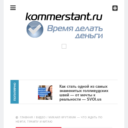
Аналитика
Инвестиции
Дивиденды
Волновой
анализ
Главная
ПОПУЛЯРНО
Как стать одной из самых
знаменитых голливудских
швей — от мечты к
Новости
Видео
реальности — SVOI.us
10559
Аналитика
ГЛАВНАЯ
/
ВИДЕО
/
МИХАИЛ КРУТИХИН — ЧТО ЖДАТЬ ПО
Сделано
НЕФТИ, ТРАМПУ И КИТАЮ
в России