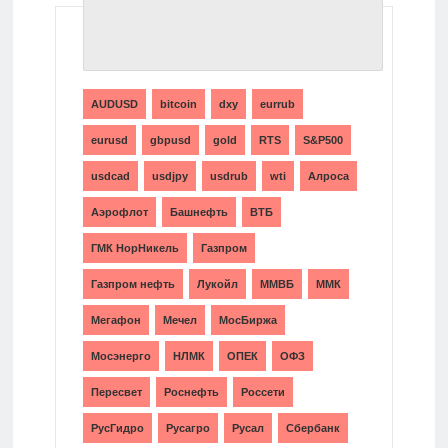
ТЕГИ
AUDUSD
bitcoin
dxy
eurrub
eurusd
gbpusd
gold
RTS
S&P500
usdcad
usdjpy
usdrub
wti
Алроса
Аэрофлот
Башнефть
ВТБ
ГМК НорНикель
Газпром
Газпром нефть
Лукойл
ММВБ
ММК
Мегафон
Мечел
МосБиржа
Мосэнерго
НЛМК
ОПЕК
ОФЗ
Пересвет
Роснефть
Россети
РусГидро
Русагро
Русал
Сбербанк