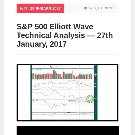
0
982
52
Инвестиции
9:47, 28 ЯНВАРЯ 2017
Рунет
S&P 500 Elliott Wave
Дивиденды
Technical Analysis — 27th
January, 2017
Волновой
анализ
Видео
Сделано
в России
Рунет