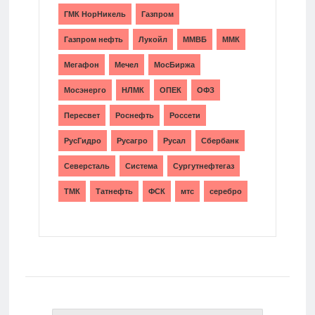
ГМК НорНикель
Газпром
Газпром нефть
Лукойл
ММВБ
ММК
Мегафон
Мечел
МосБиржа
Мосэнерго
НЛМК
ОПЕК
ОФЗ
Пересвет
Роснефть
Россети
РусГидро
Русагро
Русал
Сбербанк
Северсталь
Система
Сургутнефтегаз
ТМК
Татнефть
ФСК
мтс
серебро