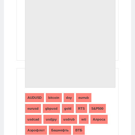
ТЕГИ
AUDUSD
bitcoin
dxy
eurrub
eurusd
gbpusd
gold
RTS
S&P500
usdcad
usdjpy
usdrub
wti
Алроса
Аэрофлот
Башнефть
ВТБ