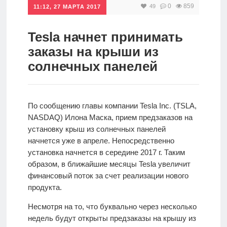
0
859
49
11:12, 27 МАРТА 2017
Инвестиции
Рунет
Tesla начнет принимать
заказы на крыши из
Дивиденды
солнечных панелей
Волновой
анализ
По сообщению главы компании Tesla Inc. (TSLA,
NASDAQ) Илона Маска, прием предзаказов на
Видео
установку крыш из солнечных панелей
начнется уже в апреле. Непосредственно
установка начнется в середине 2017 г. Таким
Сделано
образом, в ближайшие месяцы Tesla увеличит
в России
финансовый поток за счет реализации нового
продукта.
Несмотря на то, что буквально через несколько
Рунет
недель будут открыты предзаказы на крышу из