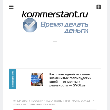
Аналитика
Инвестиции
Дивиденды
Волновой
анализ
Главная
ПОПУЛЯРНО
Как стать одной из самых
знаменитых голливудских
швей — от мечты к
Новости
Видео
реальности — SVOI.us
10552
Аналитика
ГЛАВНАЯ
/
НОВОСТИ
/
TESLA НАЧНЕТ ПРИНИМАТЬ ЗАКАЗЫ НА
Сделано
КРЫШИ ИЗ СОЛНЕЧНЫХ ПАНЕЛЕЙ
в России