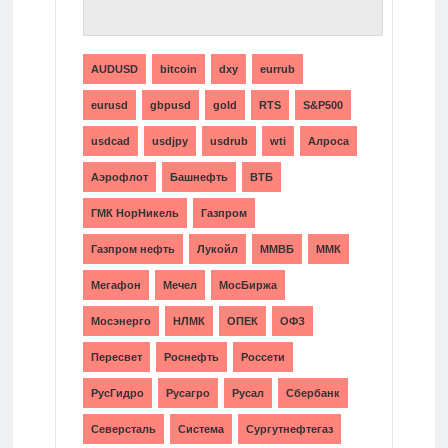
ТЕГИ
AUDUSD
bitcoin
dxy
eurrub
eurusd
gbpusd
gold
RTS
S&P500
usdcad
usdjpy
usdrub
wti
Алроса
Аэрофлот
Башнефть
ВТБ
ГМК НорНикель
Газпром
Газпром нефть
Лукойл
ММВБ
ММК
Мегафон
Мечел
МосБиржа
Мосэнерго
НЛМК
ОПЕК
ОФЗ
Пересвет
Роснефть
Россети
РусГидро
Русагро
Русал
Сбербанк
Северсталь
Система
Сургутнефтегаз