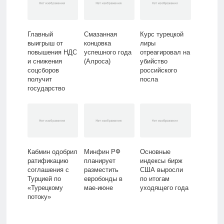
Главный
Смазанная
Курс турецкой
выигрыш от
концовка
лиры
повышения НДС
успешного года
отреагировал на
и снижения
(Алроса)
убийство
соцсборов
российского
получит
посла
государство
Кабмин одобрил
Минфин РФ
Основные
ратификацию
планирует
индексы бирж
соглашения с
разместить
США выросли
Турцией по
евробонды в
по итогам
«Турецкому
мае-июне
уходящего года
потоку»