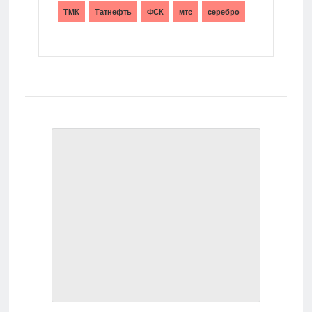
ТМК
Татнефть
ФСК
мтс
серебро