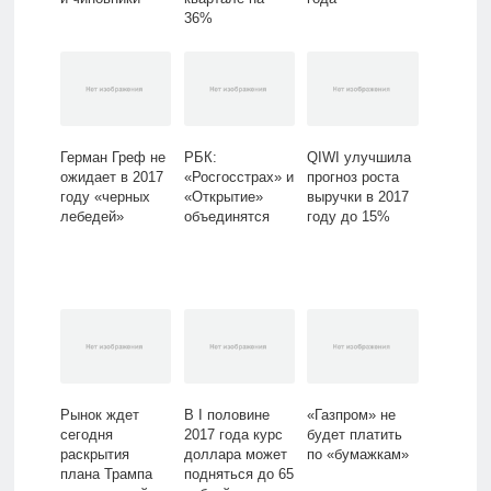
36%
Герман Греф не
РБК:
QIWI улучшила
ожидает в 2017
«Росгосстрах» и
прогноз роста
году «черных
«Открытие»
выручки в 2017
лебедей»
объединятся
году до 15%
Рынок ждет
В I половине
«Газпром» не
сегодня
2017 года курс
будет платить
раскрытия
доллара может
по «бумажкам»
плана Трампа
подняться до 65