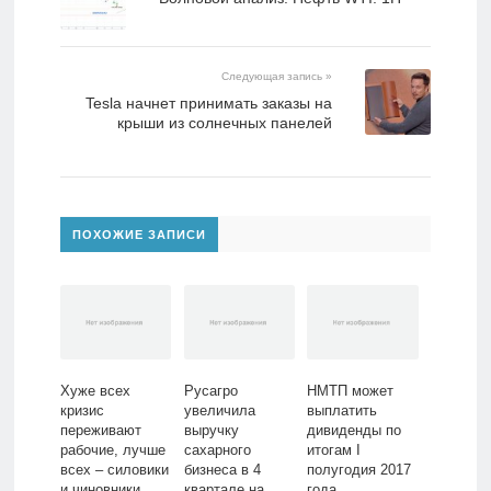
Следующая запись »
Tesla начнет принимать заказы на
крыши из солнечных панелей
ПОХОЖИЕ ЗАПИСИ
Хуже всех
Русагро
НМТП может
кризис
увеличила
выплатить
переживают
выручку
дивиденды по
рабочие, лучше
сахарного
итогам I
всех – силовики
бизнеса в 4
полугодия 2017
и чиновники
квартале на
года