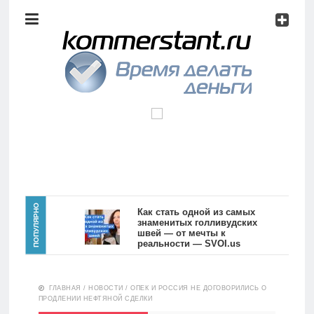
Аналитика
Инвестиции
Дивиденды
Волновой
анализ
Главная
ПОПУЛЯРНО
Как стать одной из самых
знаменитых голливудских
швей — от мечты к
Новости
Видео
реальности — SVOI.us
10554
Аналитика
ГЛАВНАЯ
/
НОВОСТИ
/
ОПЕК И РОССИЯ НЕ ДОГОВОРИЛИСЬ О
Сделано
ПРОДЛЕНИИ НЕФТЯНОЙ СДЕЛКИ
в России