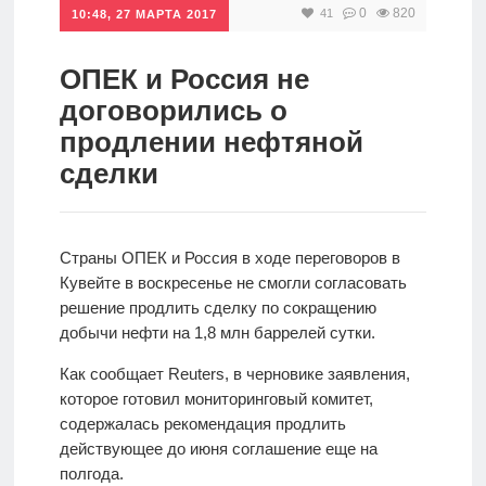
0
820
41
10:48, 27 МАРТА 2017
Инвестиции
Рунет
ОПЕК и Россия не
договорились о
Дивиденды
продлении нефтяной
сделки
Волновой
анализ
Страны ОПЕК и Россия в ходе переговоров в
Видео
Кувейте в воскресенье не смогли согласовать
решение продлить сделку по сокращению
добычи нефти на 1,8 млн баррелей сутки.
Сделано
в России
Как сообщает Reuters, в черновике заявления,
которое готовил мониторинговый комитет,
содержалась рекомендация продлить
Рунет
действующее до июня соглашение еще на
полгода.