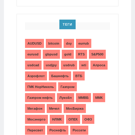
ТЕГИ
AUDUSD
bitcoin
dxy
eurrub
eurusd
gbpusd
gold
RTS
S&P500
usdcad
usdjpy
usdrub
wti
Алроса
Аэрофлот
Башнефть
ВТБ
ГМК НорНикель
Газпром
Газпром нефть
Лукойл
ММВБ
ММК
Мегафон
Мечел
МосБиржа
Мосэнерго
НЛМК
ОПЕК
ОФЗ
Пересвет
Роснефть
Россети