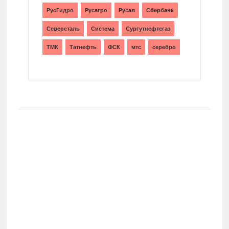
РусГидро
Русагро
Русал
Сбербанк
Северсталь
Система
Сургутнефтегаз
ТМК
Татнефть
ФСК
мтс
серебро