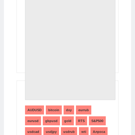
ТЕГИ
AUDUSD
bitcoin
dxy
eurrub
eurusd
gbpusd
gold
RTS
S&P500
usdcad
usdjpy
usdrub
wti
Алроса