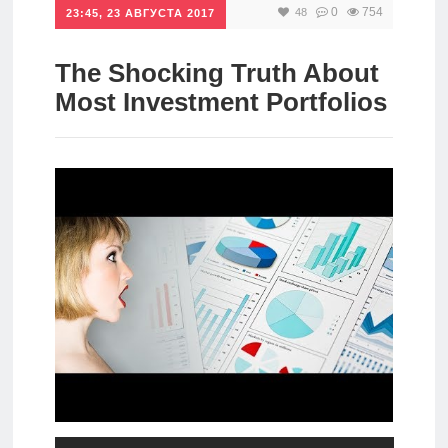
0
754
48
23:45, 23 АВГУСТА 2017
Инвестиции
Рунет
The Shocking Truth About
Most Investment Portfolios
Дивиденды
Волновой
анализ
Видео
Сделано
в России
Рунет