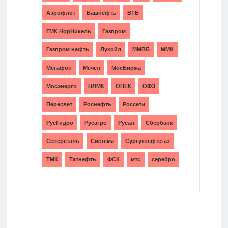
Аэрофлот
Башнефть
ВТБ
ГМК НорНикель
Газпром
Газпром нефть
Лукойл
ММВБ
ММК
Мегафон
Мечел
МосБиржа
Мосэнерго
НЛМК
ОПЕК
ОФЗ
Пересвет
Роснефть
Россети
РусГидро
Русагро
Русал
Сбербанк
Северсталь
Система
Сургутнефтегаз
ТМК
Татнефть
ФСК
мтс
серебро