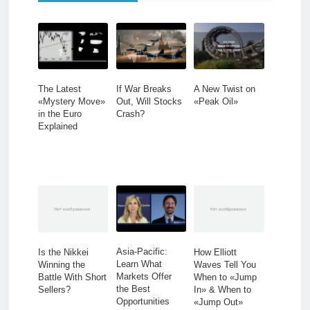
The Latest
If War Breaks
A New Twist on
«Mystery Move»
Out, Will Stocks
«Peak Oil»
in the Euro
Crash?
Explained
Asia-Pacific:
Is the Nikkei
How Elliott
Learn What
Winning the
Waves Tell You
Markets Offer
Battle With Short
When to «Jump
the Best
Sellers?
In» & When to
Opportunities
«Jump Out»