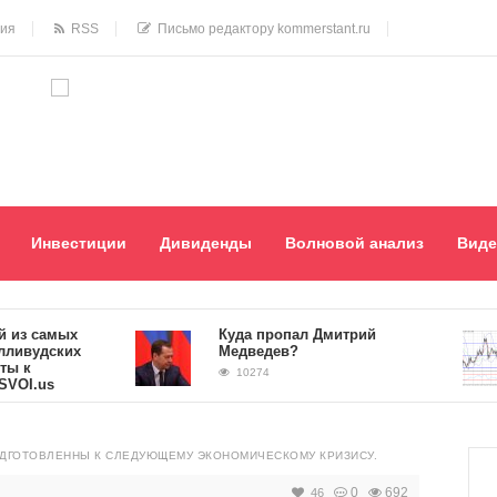
ния
RSS
Письмо редактору kommerstant.ru
Инвестиции
Дивиденды
Волновой анализ
Виде
 самых
Куда пропал Дмитрий
удских
Медведев?
10274
.us
ОДГОТОВЛЕННЫ К СЛЕДУЮЩЕМУ ЭКОНОМИЧЕСКОМУ КРИЗИСУ.
0
692
46