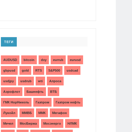
ТЕГИ
AUDUSD
bitcoin
dxy
eurrub
eurusd
gbpusd
gold
RTS
S&P500
usdcad
usdjpy
usdrub
wti
Алроса
Аэрофлот
Башнефть
ВТБ
ГМК НорНикель
Газпром
Газпром нефть
Лукойл
ММВБ
ММК
Мегафон
Мечел
МосБиржа
Мосэнерго
НЛМК