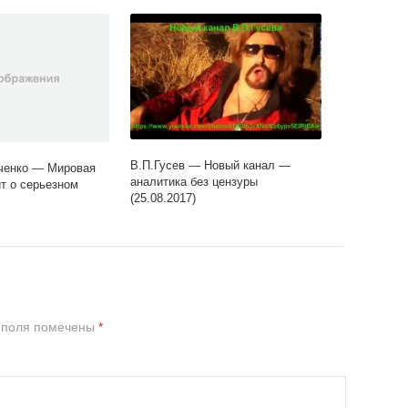
В.П.Гусев — Новый канал —
ченко — Мировая
аналитика без цензуры
ит о серьезном
(25.08.2017)
 поля помечены
*