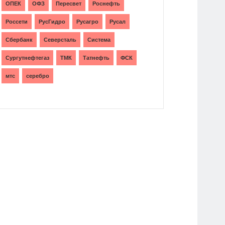
ОПЕК
ОФЗ
Пересвет
Роснефть
Россети
РусГидро
Русагро
Русал
Сбербанк
Северсталь
Система
Сургутнефтегаз
ТМК
Татнефть
ФСК
мтс
серебро