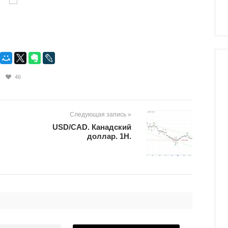
46
Следующая запись »
USD/CAD. Канадский
доллар. 1H.