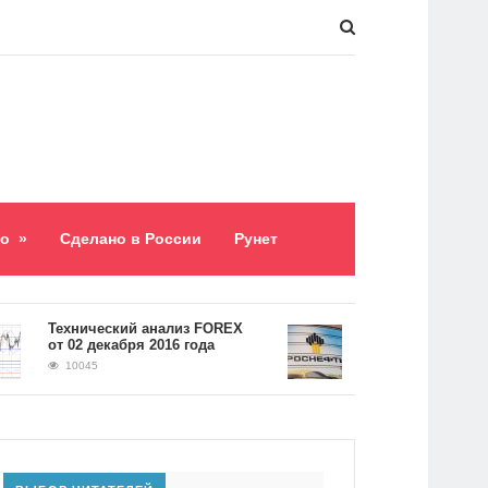
о
»
Сделано в России
Рунет
​Технический анализ FOREX
Долг «Роснефти» сос
от 02 декабря 2016 года
5,2 триллиона рубле
10045
9060