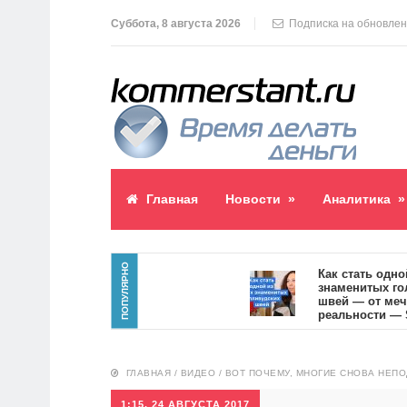
Суббота, 8 августа 2026
Подписка на обновле
Главная
Новости
»
Аналитика
»
ПОПУЛЯРНО
паблик пост
Как стать одной из
знаменитых голлив
0
швей — от мечты к
реальности — SVOI
10554
ГЛАВНАЯ
/
ВИДЕО
/
ВОТ ПОЧЕМУ, МНОГИЕ СНОВА НЕП
1:15, 24 АВГУСТА 2017