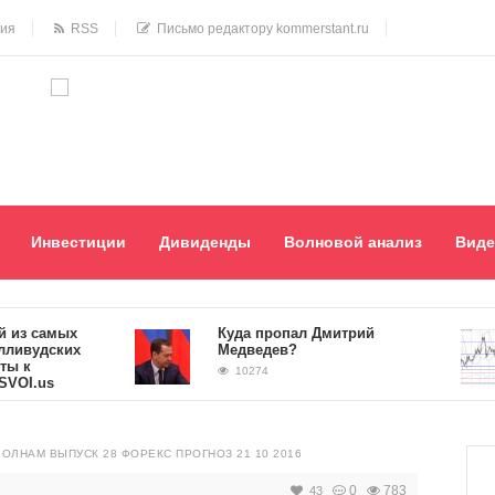
ния
RSS
Письмо редактору kommerstant.ru
Инвестиции
Дивиденды
Волновой анализ
Виде
з самых
Куда пропал Дмитрий
вудских
Медведев?
к
10274
I.us
ВОЛНАМ ВЫПУСК 28 ФОРЕКС ПРОГНОЗ 21 10 2016
0
783
43