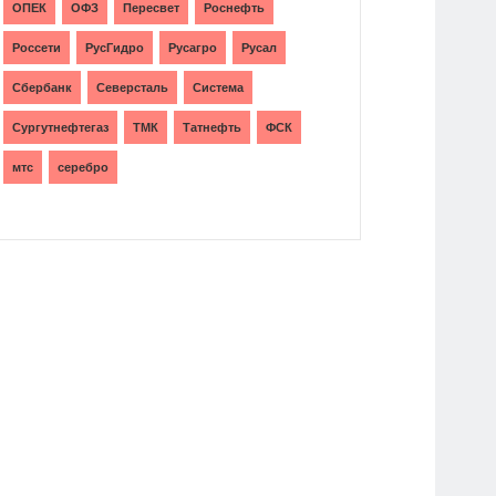
ОПЕК
ОФЗ
Пересвет
Роснефть
Россети
РусГидро
Русагро
Русал
Сбербанк
Северсталь
Система
Сургутнефтегаз
ТМК
Татнефть
ФСК
мтс
серебро