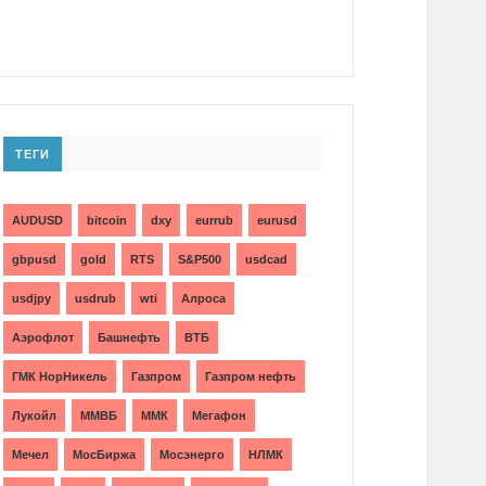
ТЕГИ
AUDUSD
bitcoin
dxy
eurrub
eurusd
gbpusd
gold
RTS
S&P500
usdcad
usdjpy
usdrub
wti
Алроса
Аэрофлот
Башнефть
ВТБ
ГМК НорНикель
Газпром
Газпром нефть
Лукойл
ММВБ
ММК
Мегафон
Мечел
МосБиржа
Мосэнерго
НЛМК