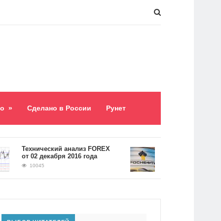
о
»
Сделано в России
Рунет
​Технический анализ FOREX
Долг «Роснефти» со
от 02 декабря 2016 года
5,2 триллиона рубле
10045
9060