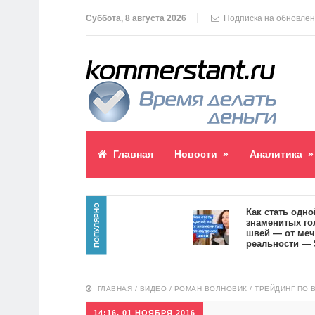
Суббота, 8 августа 2026
Подписка на обновле
Главная
Новости
»
Аналитика
»
ПОПУЛЯРНО
паблик пост
Как стать одной и
знаменитых голли
7
швей — от мечты 
реальности — SVO
10554
ГЛАВНАЯ
/
ВИДЕО
/
РОМАН ВОЛНОВИК
/
ТРЕЙДИНГ ПО 
14:16, 01 НОЯБРЯ 2016