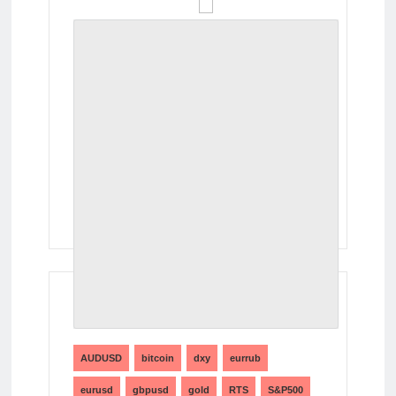
ТЕГИ
AUDUSD
bitcoin
dxy
eurrub
eurusd
gbpusd
gold
RTS
S&P500