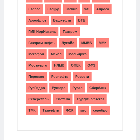
usdcad
usdjpy
usdrub
wti
Алроса
Аэрофлот
Башнефть
ВТБ
ГМК НорНикель
Газпром
Газпром нефть
Лукойл
ММВБ
ММК
Мегафон
Мечел
МосБиржа
Мосэнерго
НЛМК
ОПЕК
ОФЗ
Пересвет
Роснефть
Россети
РусГидро
Русагро
Русал
Сбербанк
Северсталь
Система
Сургутнефтегаз
ТМК
Татнефть
ФСК
мтс
серебро