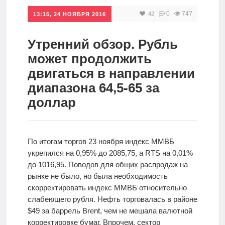
0
747
42
Инвестиции
13:15, 24 НОЯБРЯ 2016
Рунет
Утренний обзор. Рубль
Дивиденды
может продолжить
двигаться в направлении
Волновой
диапазона 64,5-65 за
анализ
доллар
Видео
По итогам торгов 23 ноября индекс ММВБ
укрепился на 0,95% до 2085,75, а RTS на 0,01%
Сделано
до 1016,95. Поводов для общих распродаж на
в России
рынке не было, но была необходимость
скорректировать индекс ММВБ относительно
слабеющего рубля. Нефть торговалась в районе
Рунет
$49 за баррель Brent, чем не мешала валютной
корректировке бумаг. Впрочем, сектор