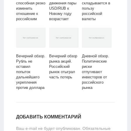
способная резко
движения пары
складывается в
изменить
USD/RUB к
пользу
отношение к
Новому году
российской
российским
возрастает
валюты
акциям
Вечерний обзор.
Вечерний обзор
Дневной обзор.
Рубль не
рынка акций.
Политические
оставил
Российский
риски
попыток
рынок отыграл
отпугивают
дальнейшего
часть потерь
инвесторов от
укрепления
российского
против доллара
рынка
ДОБАВИТЬ КОММЕНТАРИЙ
Ваш e-mail не будет опубликован.
Обязательные