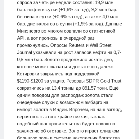
спроса за четыре недели составил: 19,9 млн
бар. нефти в сутки (+1,6% за год), 9,2 млн бар.
бензина в сутки (+0,6% за год), а также 4,0 млн
бар. дистиллятов в сутки (+1,9% за год). Данные
Минэнерго во многом совпали со статистикой
API, а вот прогнозы в очередной раз
промахнулись. Опросы Reuters и Wall Street
Journal указывали на рост запасов нефти на 0,7-
0,8 млн бар. Золото продолжило искать дно,
которое может оказаться достаточно далеко.
Котировки закрылись под поддержкой
$1190-$1200 за унцию. Резервы SDPR Gold Trust
сократились на 13,4 тонны до 891,57 тонн. Ещё
одним поводом для распродаж золота стали
очередные слухи о возможном эмбарго на
импорт золота в Индии. Впрочем, на наш взгляд,
вероятность этого крайне низкая, так как
подобный шаг правительства будет похож на
заявление об отставке. Золото играет слишком
большую роль в системе накопления богатства