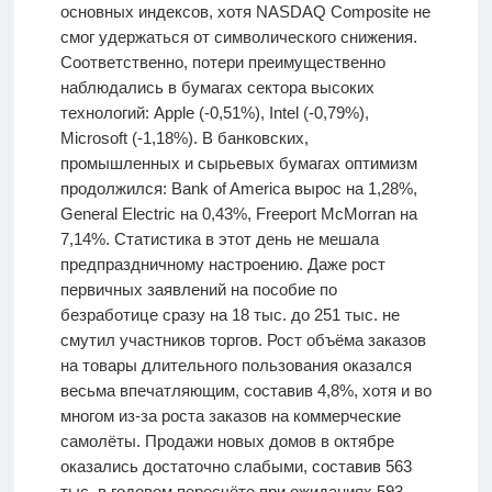
основных индексов, хотя NASDAQ Composite не
смог удержаться от символического снижения.
Соответственно, потери преимущественно
наблюдались в бумагах сектора высоких
технологий: Apple (-0,51%), Intel (-0,79%),
Microsoft (-1,18%). В банковских,
промышленных и сырьевых бумагах оптимизм
продолжился: Bank of America вырос на 1,28%,
General Electric на 0,43%, Freeport McMorran на
7,14%. Статистика в этот день не мешала
предпраздничному настроению. Даже рост
первичных заявлений на пособие по
безработице сразу на 18 тыс. до 251 тыс. не
смутил участников торгов. Рост объёма заказов
на товары длительного пользования оказался
весьма впечатляющим, составив 4,8%, хотя и во
многом из-за роста заказов на коммерческие
самолёты. Продажи новых домов в октябре
оказались достаточно слабыми, составив 563
тыс. в годовом пересчёте при ожиданиях 593