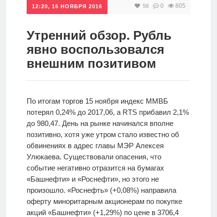
0
805
58
12:20, 16 НОЯБРЯ 2016
Инвестиции
Рунет
Утренний обзор. Рубль
явно воспользовался
Дивиденды
внешним позитивом
Волновой
анализ
По итогам торгов 15 ноября индекс ММВБ
потерял 0,24% до 2017,06, а RTS прибавил 2,1%
Видео
до 980,47. День на рынке начинался вполне
позитивно, хотя уже утром стало известно об
обвинениях в адрес главы МЭР Алексея
Сделано
Улюкаева. Существовали опасения, что
в России
событие негативно отразится на бумагах
«Башнефти» и «Роснефти», но этого не
произошло. «Роснефть» (+0,08%) направила
Рунет
оферту миноритарным акционерам по покупке
акций «Башнефти» (+1,29%) по цене в 3706,4