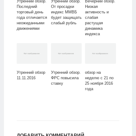
Утренний обзор.
Утренний обзор.
Вечерний обзор.
Последний
От просадки
Низкая
торговый день
индекс ММВБ
активность и
года отличается
будет защищать
слабая
неожиданными
слабый рубль
растущая
движениями
динамика
индекса
сохранятся до
вечера
Утренний обзор
Утренний обзор.
обзор на
11.11.2016
ФРС повысила
неделю с 21 по
ставку
25 ноября 2016
года
ДОБАВИТЬ КОММЕНТАРИЙ