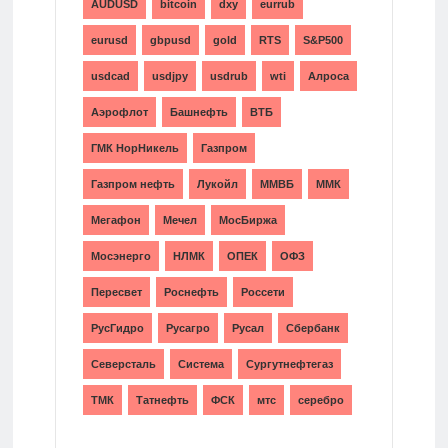
AUDUSD
bitcoin
dxy
eurrub
eurusd
gbpusd
gold
RTS
S&P500
usdcad
usdjpy
usdrub
wti
Алроса
Аэрофлот
Башнефть
ВТБ
ГМК НорНикель
Газпром
Газпром нефть
Лукойл
ММВБ
ММК
Мегафон
Мечел
МосБиржа
Мосэнерго
НЛМК
ОПЕК
ОФЗ
Пересвет
Роснефть
Россети
РусГидро
Русагро
Русал
Сбербанк
Северсталь
Система
Сургутнефтегаз
ТМК
Татнефть
ФСК
мтс
серебро