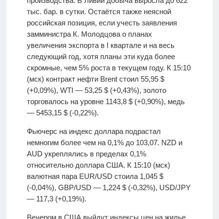
производства. В Ливии добыча выросла до 622
тыс. бар. в сутки. Остаётся также неясной
российская позиция, если учесть заявления
замминистра К. Молодцова о планах
увеличения экспорта в I квартале и на весь
следующий год, хотя планы эти куда более
скромные, чем 5% роста в текущем году. К 15:10
(мск) контракт нефти Brent стоил 55,95 $
(+0,09%), WTI — 53,25 $ (+0,43%), золото
торговалось на уровне 1143,8 $ (+0,90%), медь
— 5453,15 $ (-0,22%).
Фьючерс на индекс доллара подрастал
немногим более чем на 0,1% до 103,07. NZD и
AUD укреплялись в пределах 0,1%
относительно доллара США. К 15:10 (мск)
валютная пара EUR/USD стоила 1,045 $
(-0,04%), GBP/USD — 1,224 $ (-0,32%), USD/JPY
— 117,3 (+0,19%).
Вечером в США выйдут индексы цен на жилье