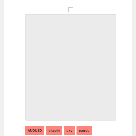
ТЕГИ
AUDUSD
bitcoin
dxy
eurrub