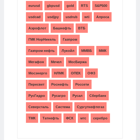
eurusd
gbpusd
gold
RTS
S&P500
usdcad
usdjpy
usdrub
wti
Алроса
Аэрофлот
Башнефть
ВТБ
ГМК НорНикель
Газпром
Газпром нефть
Лукойл
ММВБ
ММК
Мегафон
Мечел
МосБиржа
Мосэнерго
НЛМК
ОПЕК
ОФЗ
Пересвет
Роснефть
Россети
РусГидро
Русагро
Русал
Сбербанк
Северсталь
Система
Сургутнефтегаз
ТМК
Татнефть
ФСК
мтс
серебро