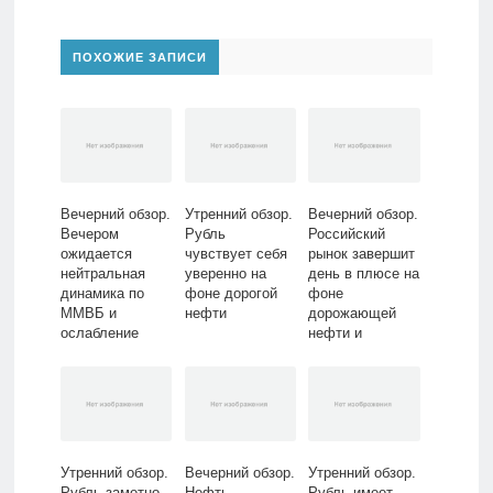
ПОХОЖИЕ ЗАПИСИ
Вечерний обзор.
Утренний обзор.
Вечерний обзор.
Вечером
Рубль
Российский
ожидается
чувствует себя
рынок завершит
нейтральная
уверенно на
день в плюсе на
динамика по
фоне дорогой
фоне
ММВБ и
нефти
дорожающей
ослабление
нефти и
рубля
оптимистичных
заявлений
представителей
правительства
Утренний обзор.
Вечерний обзор.
Утренний обзор.
Рубль заметно
Нефть
Рубль имеет