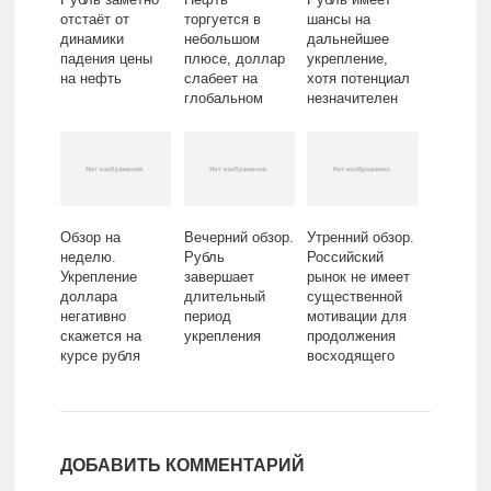
отстаёт от
торгуется в
шансы на
динамики
небольшом
дальнейшее
падения цены
плюсе, доллар
укрепление,
на нефть
слабеет на
хотя потенциал
глобальном
незначителен
рынке
Обзор на
Вечерний обзор.
Утренний обзор.
неделю.
Рубль
Российский
Укрепление
завершает
рынок не имеет
доллара
длительный
существенной
негативно
период
мотивации для
скажется на
укрепления
продолжения
курсе рубля
восходящего
движения
ДОБАВИТЬ КОММЕНТАРИЙ