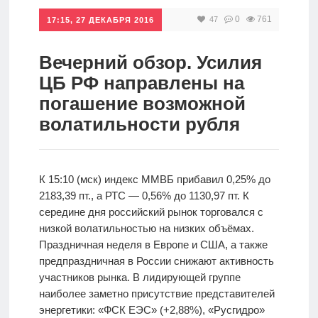
0
761
47
Инвестиции
17:15, 27 ДЕКАБРЯ 2016
Рунет
Вечерний обзор. Усилия
Дивиденды
ЦБ РФ направлены на
погашение возможной
Волновой
волатильности рубля
анализ
К 15:10 (мск) индекс ММВБ прибавил 0,25% до
Видео
2183,39 пт., а РТС — 0,56% до 1130,97 пт. К
середине дня российский рынок торговался с
Сделано
низкой волатильностью на низких объёмах.
в России
Праздничная неделя в Европе и США, а также
предпраздничная в России снижают активность
участников рынка. В лидирующей группе
Рунет
наиболее заметно присутствие представителей
энергетики: «ФСК ЕЭС» (+2,88%), «Русгидро»