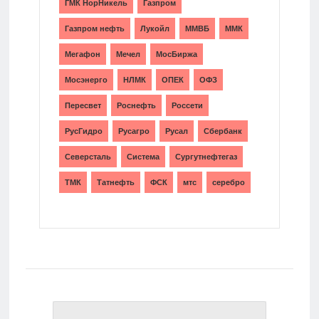
ГМК НорНикель
Газпром
Газпром нефть
Лукойл
ММВБ
ММК
Мегафон
Мечел
МосБиржа
Мосэнерго
НЛМК
ОПЕК
ОФЗ
Пересвет
Роснефть
Россети
РусГидро
Русагро
Русал
Сбербанк
Северсталь
Система
Сургутнефтегаз
ТМК
Татнефть
ФСК
мтс
серебро