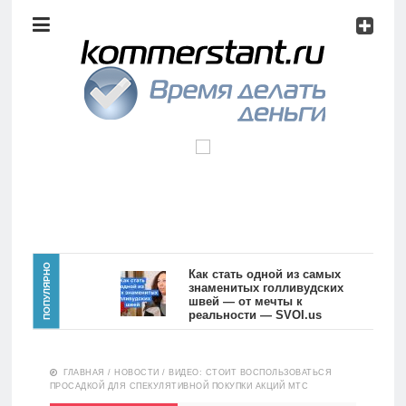
Аналитика
Инвестиции
Дивиденды
Волновой
анализ
Главная
ПОПУЛЯРНО
Как стать одной из самых
знаменитых голливудских
швей — от мечты к
Новости
Видео
реальности — SVOI.us
10557
Аналитика
ГЛАВНАЯ
/
НОВОСТИ
/
ВИДЕО: СТОИТ ВОСПОЛЬЗОВАТЬСЯ
Сделано
ПРОСАДКОЙ ДЛЯ СПЕКУЛЯТИВНОЙ ПОКУПКИ АКЦИЙ МТС
в России