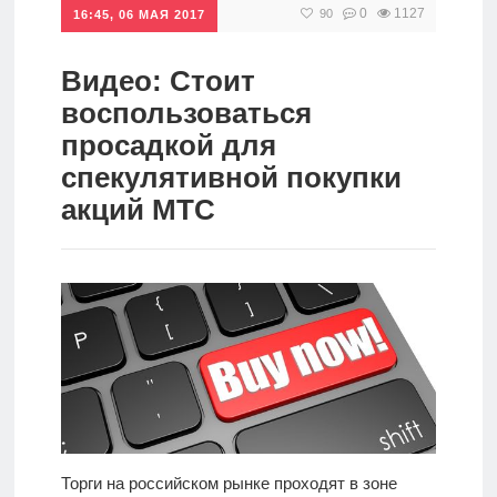
0
1127
90
16:45, 06 МАЯ 2017
Инвестиции
Рунет
Видео: Стоит
воспользоваться
Дивиденды
просадкой для
спекулятивной покупки
Волновой
акций МТС
анализ
Видео
Сделано
в России
Рунет
Торги на российском рынке проходят в зоне