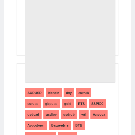
ТЕГИ
AUDUSD
bitcoin
dxy
eurrub
eurusd
gbpusd
gold
RTS
S&P500
usdcad
usdjpy
usdrub
wti
Алроса
Аэрофлот
Башнефть
ВТБ