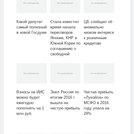
Какой депутат
Стала известно
ЦБ сообщил об
самый полезный
время начала
аномально
в новой Госдуме
переговоров
низком интересе
Японии, КНР и
к розничным
Южной Кореи по
кредитам
соглашению о
свободной
торговле
Взносы на ИИС
Энел Россия по
Чистая прибыль
можно будет
итогам 2016 г.
«Лукойла» по
ежегодно
вышла на
МСФО в 2016
пополнять на 1
чистую прибыль
году упала на
млн руб.
29%